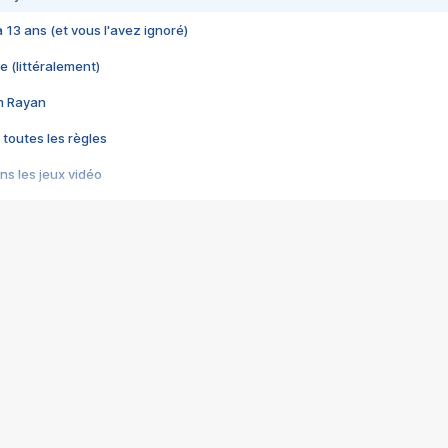
 a 13 ans (et vous l'avez ignoré)
e (littéralement)
im Rayan
 toutes les règles
s les jeux vidéo
us choquant de Rockstar ? - Le scandale BULLY
e plus moche de Steam
du RÊVE tourne au CAUCHEMAR
pendant 8 heures
it… à tort
umiliés par un jeu vidéo
ire - Final Fantasy 8