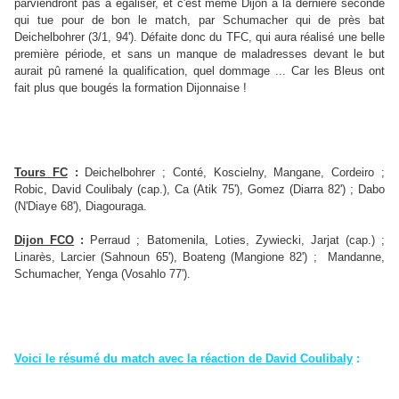
parviendront pas à égaliser, et c'est même Dijon à la dernière seconde
qui tue pour de bon le match, par Schumacher qui de près bat
Deichelbohrer (3/1, 94'). Défaite donc du TFC, qui aura réalisé une belle
première période, et sans un manque de maladresses devant le but
aurait pû ramené la qualification, quel dommage ... Car les Bleus ont
fait plus que bougés la formation Dijonnaise !
Tours FC
:
Deichelbohrer ; Conté, Koscielny, Mangane, Cordeiro ;
Robic, David Coulibaly (cap.), Ca (Atik 75'), Gomez (Diarra 82') ; Dabo
(N'Diaye 68'), Diagouraga.
Dijon FCO
:
Perraud ; Batomenila, Loties, Zywiecki, Jarjat (cap.) ;
Linarès, Larcier (Sahnoun 65'), Boateng (Mangione 82') ; Mandanne,
Schumacher, Yenga (Vosahlo 77').
Voici le résumé du match avec la réaction de David Coulibaly
: