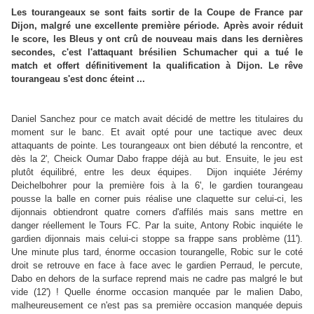
Les tourangeaux se sont faits sortir de la Coupe de France par
Dijon, malgré une excellente première période. Après avoir réduit
le score, les Bleus y ont crû de nouveau mais dans les dernières
secondes, c'est l'attaquant brésilien Schumacher qui a tué le
match et offert définitivement la qualification à Dijon. Le rêve
tourangeau s'est donc éteint ...
Daniel Sanchez pour ce match avait décidé de mettre les titulaires du
moment sur le banc. Et avait opté pour une tactique avec deux
attaquants de pointe. Les tourangeaux ont bien débuté la rencontre, et
dès la 2', Cheick Oumar Dabo frappe déjà au but. Ensuite, le jeu est
plutôt équilibré, entre les deux équipes. Dijon inquiéte Jérémy
Deichelbohrer pour la première fois à la 6', le gardien tourangeau
pousse la balle en corner puis réalise une claquette sur celui-ci, les
dijonnais obtiendront quatre corners d'affilés mais sans mettre en
danger réellement le Tours FC. Par la suite, Antony Robic inquiéte le
gardien dijonnais mais celui-ci stoppe sa frappe sans problème (11').
Une minute plus tard, énorme occasion tourangelle, Robic sur le coté
droit se retrouve en face à face avec le gardien Perraud, le percute,
Dabo en dehors de la surface reprend mais ne cadre pas malgré le but
vide (12') ! Quelle énorme occasion manquée par le malien Dabo,
malheureusement ce n'est pas sa première occasion manquée depuis