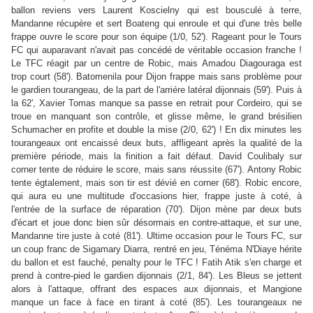
ballon reviens vers Laurent Koscielny qui est bousculé à terre,
Mandanne récupère et sert Boateng qui enroule et qui d'une très belle
frappe ouvre le score pour son équipe (1/0, 52'). Rageant pour le Tours
FC qui auparavant n'avait pas concédé de véritable occasion franche !
Le TFC réagit par un centre de Robic, mais Amadou Diagouraga est
trop court (58'). Batomenila pour Dijon frappe mais sans problème pour
le gardien tourangeau, de la part de l'arriére latéral dijonnais (59'). Puis à
la 62', Xavier Tomas manque sa passe en retrait pour Cordeiro, qui se
troue en manquant son contrôle, et glisse même, le grand brésilien
Schumacher en profite et double la mise (2/0, 62') ! En dix minutes les
tourangeaux ont encaissé deux buts, affligeant après la qualité de la
première période, mais la finition a fait défaut. David Coulibaly sur
corner tente de réduire le score, mais sans réussite (67'). Antony Robic
tente égtalement, mais son tir est dévié en corner (68'). Robic encore,
qui aura eu une multitude d'occasions hier, frappe juste à coté, à
l'entrée de la surface de réparation (70'). Dijon mène par deux buts
d'écart et joue donc bien sûr désormais en contre-attaque, et sur une,
Mandanne tire juste à coté (81'). Ultime occasion pour le Tours FC, sur
un coup franc de Sigamary Diarra, rentré en jeu, Ténéma N'Diaye hérite
du ballon et est fauché, penalty pour le TFC ! Fatih Atik s'en charge et
prend à contre-pied le gardien dijonnais (2/1, 84'). Les Bleus se jettent
alors à l'attaque, offrant des espaces aux dijonnais, et Mangione
manque un face à face en tirant à coté (85'). Les tourangeaux ne