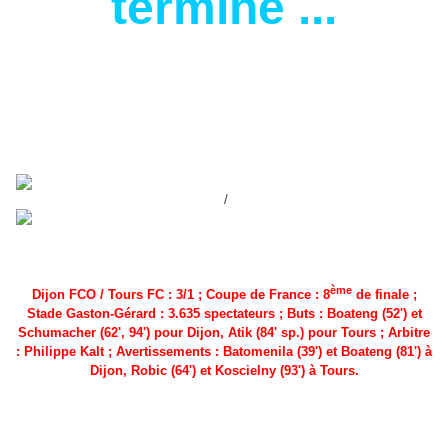
termine ...
/
ème
Dijon FCO / Tours FC : 3/1 ; Coupe de France : 8
de finale ;
Stade Gaston-Gérard : 3.635 spectateurs ; Buts : Boateng (52') et
Schumacher (62', 94') pour Dijon, Atik (84' sp.) pour Tours ; Arbitre
: Philippe Kalt ; Avertissements : Batomenila (39') et Boateng (81') à
Dijon, Robic (64') et Koscielny (93') à Tours.