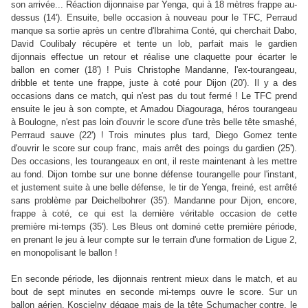
son arrivée... Réaction dijonnaise par Yenga, qui à 18 mètres frappe au-
dessus (14'). Ensuite, belle occasion à nouveau pour le TFC, Perraud
manque sa sortie après un centre d'Ibrahima Conté, qui cherchait Dabo,
David Coulibaly récupère et tente un lob, parfait mais le gardien
dijonnais effectue un retour et réalise une claquette pour écarter le
ballon en corner (18') ! Puis Christophe Mandanne, l'ex-tourangeau,
dribble et tente une frappe, juste à coté pour Dijon (20'). Il y a des
occasions dans ce match, qui n'est pas du tout fermé ! Le TFC prend
ensuite le jeu à son compte, et Amadou Diagouraga, héros tourangeau
à Boulogne, n'est pas loin d'ouvrir le score d'une très belle tête smashé,
Perrraud sauve (22') ! Trois minutes plus tard, Diego Gomez tente
d'ouvrir le score sur coup franc, mais arrêt des poings du gardien (25').
Des occasions, les tourangeaux en ont, il reste maintenant à les mettre
au fond. Dijon tombe sur une bonne défense tourangelle pour l'instant,
et justement suite à une belle défense, le tir de Yenga, freiné, est arrêté
sans problème par Deichelbohrer (35'). Mandanne pour Dijon, encore,
frappe à coté, ce qui est la dernière véritable occasion de cette
première mi-temps (35'). Les Bleus ont dominé cette première période,
en prenant le jeu à leur compte sur le terrain d'une formation de Ligue 2,
en monopolisant le ballon !
En seconde période, les dijonnais rentrent mieux dans le match, et au
bout de sept minutes en seconde mi-temps ouvre le score. Sur un
ballon aérien, Koscielny dégage mais de la tête Schumacher contre, le