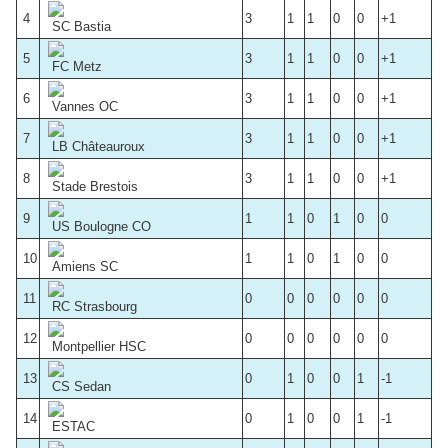
4
3
1
1
0
0
+1
SC Bastia
5
3
1
1
0
0
+1
FC Metz
6
3
1
1
0
0
+1
Vannes OC
7
3
1
1
0
0
+1
LB Châteauroux
8
3
1
1
0
0
+1
Stade Brestois
9
1
1
0
1
0
0
US Boulogne CO
10
1
1
0
1
0
0
Amiens SC
11
0
0
0
0
0
0
RC Strasbourg
12
0
0
0
0
0
0
Montpellier HSC
13
0
1
0
0
1
-1
CS Sedan
14
0
1
0
0
1
-1
ESTAC