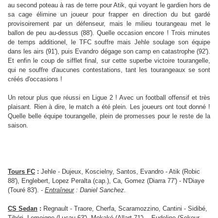
au second poteau à ras de terre pour Atik, qui voyant le gardien hors de
sa cage élimine un joueur pour frapper en direction du but gardé
provisoirement par un défenseur, mais le milieu tourangeau met le
ballon de peu au-dessus (88'). Quelle occasion encore ! Trois minutes
de temps additionel, le TFC souffre mais Jehle soulage son équipe
dans les airs (91'), puis Evandro dégage son camp en catastrophe (92').
Et enfin le coup de sifflet final, sur cette superbe victoire tourangelle,
qui ne souffre d'aucunes contestations, tant les tourangeaux se sont
créés d'occasions !
Un retour plus que réussi en Ligue 2 ! Avec un football offensif et très
plaisant. Rien à dire, le match a été plein. Les joueurs ont tout donné !
Quelle belle équipe tourangelle, plein de promesses pour le reste de la
saison.
Tours FC
:
Jehle - Dujeux, Koscielny, Santos, Evandro - Atik (Robic
88'), Englebert, Lopez Peralta (cap.), Ca, Gomez (Diarra 77') - N'Diaye
(Touré 83'). -
Entraîneur
: Daniel Sanchez.
CS Sedan
:
Regnault - Traore, Cherfa, Scaramozzino, Cantini - Sidibé,
Tibéri,
Lemoigne (Lucau 63'),
Mokaké (Allart 71') - Eudeline (Sekour