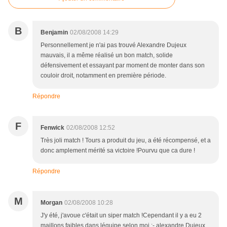
B
Benjamin
02/08/2008 14:29
Personnellement je n'ai pas trouvé Alexandre Dujeux
mauvais, il a même réalisé un bon match, solide
défensivement et essayant par moment de monter dans son
couloir droit, notamment en première période.
Répondre
F
Fenwick
02/08/2008 12:52
Très joli match ! Tours a produit du jeu, a été récompensé, et a
donc amplement mérité sa victoire !Pourvu que ca dure !
Répondre
M
Morgan
02/08/2008 10:28
J'y été, j'avoue c'était un siper match !Cependant il y a eu 2
maillons faibles dans léquipe selon moi :- alexandre Dujeux,