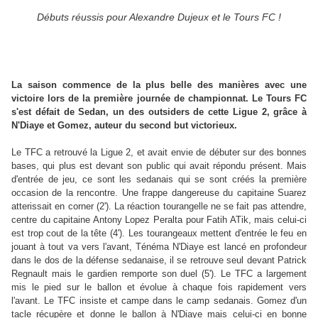
Débuts réussis pour Alexandre Dujeux et le Tours FC !
La saison commence de la plus belle des manières avec une
victoire lors de la première journée de championnat. Le Tours FC
s'est défait de Sedan, un des outsiders de cette Ligue 2, grâce à
N'Diaye et Gomez, auteur du second but victorieux.
Le TFC a retrouvé la Ligue 2, et avait envie de débuter sur des bonnes
bases, qui plus est devant son public qui avait répondu présent. Mais
d'entrée de jeu, ce sont les sedanais qui se sont créés la première
occasion de la rencontre. Une frappe dangereuse du capitaine Suarez
atterissait en corner (2'). La réaction tourangelle ne se fait pas attendre,
centre du capitaine Antony Lopez Peralta pour Fatih ATik, mais celui-ci
est trop cout de la tête (4'). Les tourangeaux mettent d'entrée le feu en
jouant à tout va vers l'avant, Ténéma N'Diaye est lancé en profondeur
dans le dos de la défense sedanaise, il se retrouve seul devant Patrick
Regnault mais le gardien remporte son duel (5'). Le TFC a largement
mis le pied sur le ballon et évolue à chaque fois rapidement vers
l'avant. Le TFC insiste et campe dans le camp sedanais. Gomez d'un
tacle récupère et donne le ballon à N'Diaye mais celui-ci en bonne