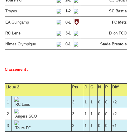
Tours FC
2-1
CS Sedan
Troyes
1-2
SC Bastia
EA Guingamp
0-1
FC Metz
RC Lens
3-1
Dijon FCO
Nîmes Olympique
0-1
Stade Brestois
Classement
:
Ligue 2
Pts
J
G
N
P
Diff.
1
3
1
1
0
0
+2
RC Lens
2
3
1
1
0
0
+2
Angers SCO
3
3
1
1
0
0
+1
Tours FC