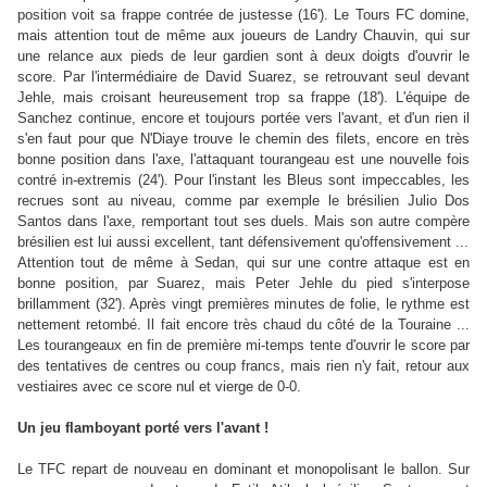
position voit sa frappe contrée de justesse (16'). Le Tours FC domine,
mais attention tout de même aux joueurs de Landry Chauvin, qui sur
une relance aux pieds de leur gardien sont à deux doigts d'ouvrir le
score. Par l'intermédiaire de David Suarez, se retrouvant seul devant
Jehle, mais croisant heureusement trop sa frappe (18'). L'équipe de
Sanchez continue, encore et toujours portée vers l'avant, et d'un rien il
s'en faut pour que N'Diaye trouve le chemin des filets, encore en très
bonne position dans l'axe, l'attaquant tourangeau est une nouvelle fois
contré in-extremis (24'). Pour l'instant les Bleus sont impeccables, les
recrues sont au niveau, comme par exemple le brésilien Julio Dos
Santos dans l'axe, remportant tout ses duels. Mais son autre compère
brésilien est lui aussi excellent, tant défensivement qu'offensivement ...
Attention tout de même à Sedan, qui sur une contre attaque est en
bonne position, par Suarez, mais Peter Jehle du pied s'interpose
brillamment (32'). Après vingt premières minutes de folie, le rythme est
nettement retombé. Il fait encore très chaud du côté de la Touraine ...
Les tourangeaux en fin de première mi-temps tente d'ouvrir le score par
des tentatives de centres ou coup francs, mais rien n'y fait, retour aux
vestiaires avec ce score nul et vierge de 0-0.
Un jeu flamboyant porté vers l'avant !
Le TFC repart de nouveau en dominant et monopolisant le ballon. Sur