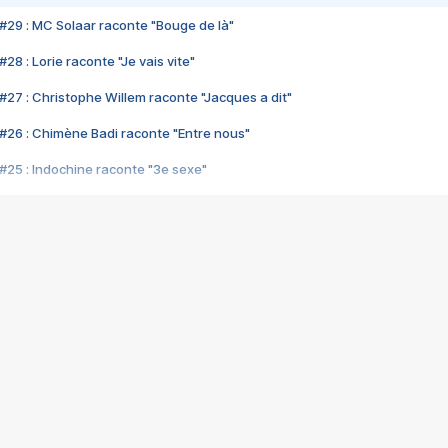
#29 : MC Solaar raconte "Bouge de là"
28 : Lorie raconte "Je vais vite"
#27 : Christophe Willem raconte "Jacques a dit"
#26 : Chimène Badi raconte "Entre nous"
#25 : Indochine raconte "3e sexe"
#24 : Zaho raconte "C'est chelou"
#23 : Patrick Bruel raconte "Au café des délices"
#22 : Kyo raconte "Le chemin"
#21 : Nolwenn Leroy raconte "Cassé"
#20 : Patrick Hernandez raconte "Born to be alive"
#19 : Lorie raconte "Près de moi"
#18 : Michael Jones raconte "A nos actes manqués" (avec Jean-Jacque