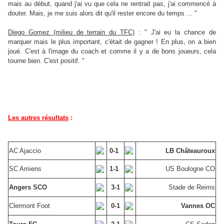
mais au début, quand j'ai vu que cela ne rentrait pas, j'ai commencé à
douter. Mais, je me suis alors dit qu'il rester encore du temps ... "
Diego Gomez (milieu de terrain du TFC)
: " J'ai eu la chance de
marquer mais le plus important, c'était de gagner ! En plus, on a bien
joué. C'est à l'image du coach et comme il y a de bons joueurs, cela
tourne bien. C'est positif. "
Les autres résultats
:
AC Ajaccio
0-1
LB Châteauroux
SC Amiens
1-1
US Boulogne CO
Angers SCO
3-1
Stade de Reims
Clermont Foot
0-1
Vannes OC