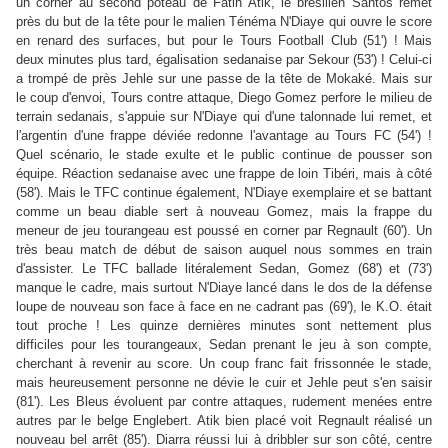
un corner au second poteau de Fatih Atik, le brésilien Santos remet
près du but de la tête pour le malien Ténéma N'Diaye qui ouvre le score
en renard des surfaces, but pour le Tours Football Club (51') ! Mais
deux minutes plus tard, égalisation sedanaise par Sekour (53') ! Celui-ci
a trompé de près Jehle sur une passe de la tête de Mokaké. Mais sur
le coup d'envoi, Tours contre attaque, Diego Gomez perfore le milieu de
terrain sedanais, s'appuie sur N'Diaye qui d'une talonnade lui remet, et
l'argentin d'une frappe déviée redonne l'avantage au Tours FC (54') !
Quel scénario, le stade exulte et le public continue de pousser son
équipe. Réaction sedanaise avec une frappe de loin Tibéri, mais à côté
(58'). Mais le TFC continue également, N'Diaye exemplaire et se battant
comme un beau diable sert à nouveau Gomez, mais la frappe du
meneur de jeu tourangeau est poussé en corner par Regnault (60'). Un
très beau match de début de saison auquel nous sommes en train
d'assister. Le TFC ballade litéralement Sedan, Gomez (68') et (73')
manque le cadre, mais surtout N'Diaye lancé dans le dos de la défense
loupe de nouveau son face à face en ne cadrant pas (69'), le K.O. était
tout proche ! Les quinze dernières minutes sont nettement plus
difficiles pour les tourangeaux, Sedan prenant le jeu à son compte,
cherchant à revenir au score. Un coup franc fait frissonnée le stade,
mais heureusement personne ne dévie le cuir et Jehle peut s'en saisir
(81'). Les Bleus évoluent par contre attaques, rudement menées entre
autres par le belge Englebert. Atik bien placé voit Regnault réalisé un
nouveau bel arrêt (85'). Diarra réussi lui à dribbler sur son côté, centre