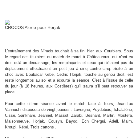
CROCOS Alerte pour Horjak
L'entraînement des Nîmois touchait à sa fin, hier, aux Courbiers. Sous
le regard des titulaires du match de mardi à Châteauroux, qui n'ont eu
droit qu'à un décrassage, les remplaçants et ceux qui n'étaient pas du
déplacement effectuaient un petit jeu à cinq contre cinq. Suite à un
choc avec Boubacar Kébé, Cédric Horjak, touché au genou droit, est
resté longtemps au sol et a écourté la séance. C'est à l'issue de celle
du jour (à 18 heures, aux Costières) qu'il saura s'il peut retrouver sa
place.
Pour cette ultime séance avant le match face à Tours, Jean-Luc
Vannuchi disposera de vingt joueurs : Lovergne, Puydebois, Ichalalène,
Cissé, Sankharé, Jeannel, Massot, Zarabi, Besnard, Martin, Mostefa,
Maisonneuve, Horjak, Cousyn, Bayod, Ech Chergui, Adell, Malm,
Kroupi, Kébé. Trois cartons .