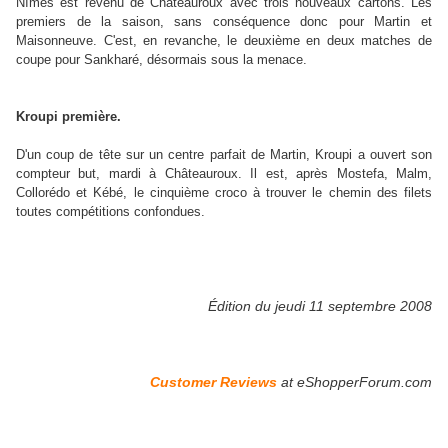
Nîmes est revenu de Châteauroux avec trois nouveaux cartons. Les
premiers de la saison, sans conséquence donc pour Martin et
Maisonneuve. C'est, en revanche, le deuxième en deux matches de
coupe pour Sankharé, désormais sous la menace.
Kroupi première.
D'un coup de tête sur un centre parfait de Martin, Kroupi a ouvert son
compteur but, mardi à Châteauroux. Il est, après Mostefa, Malm,
Collorédo
et Kébé, le cinquième croco à trouver le chemin des filets
toutes compétitions confondues.
Édition du jeudi 11 septembre 2008
Customer Reviews
at eShopperForum.com