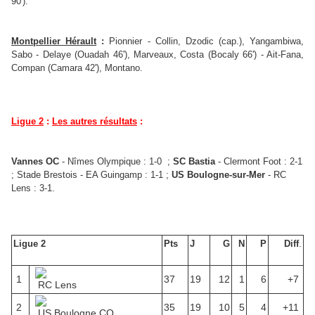
90').
Montpellier Hérault
:
Pionnier -
Collin, Dzodic (cap.),
Yangambiwa
,
Sabo
-
Delaye (Ouadah 46'), Marveaux, Costa (Bocaly 66') - Ait-Fana,
Compan (Camara 42'), Montano.
Ligue 2
:
Les autres résultats
:
Vannes OC
- Nîmes Olympique : 1-0 ;
SC Bastia
- Clermont Foot : 2-1
; Stade Brestois - EA Guingamp : 1-1 ;
US Boulogne-sur-Mer
- RC
Lens : 3-1.
.
Ligue 2
Pts
J
G
N
P
Diff
1
37
19
12
1
6
+7
RC Lens
2
35
19
10
5
4
+11
US Boulogne CO