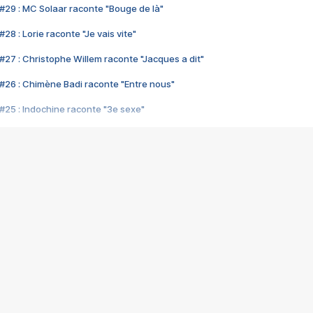
#29 : MC Solaar raconte "Bouge de là"
28 : Lorie raconte "Je vais vite"
#27 : Christophe Willem raconte "Jacques a dit"
#26 : Chimène Badi raconte "Entre nous"
#25 : Indochine raconte "3e sexe"
#24 : Zaho raconte "C'est chelou"
#23 : Patrick Bruel raconte "Au café des délices"
#22 : Kyo raconte "Le chemin"
#21 : Nolwenn Leroy raconte "Cassé"
#20 : Patrick Hernandez raconte "Born to be alive"
#19 : Lorie raconte "Près de moi"
#18 : Michael Jones raconte "A nos actes manqués" (avec Jean-Jacque
#17 : Khaled raconte "Aïcha"