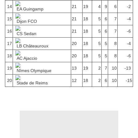
14
21
19
4
9
6
-2
EA Guingamp
15
21
18
5
6
7
-4
Dijon FCO
16
21
18
5
6
7
-6
CS Sedan
17
20
18
5
5
8
-4
LB Châteauroux
18
20
18
5
5
8
-6
AC Ajaccio
19
13
19
2
7
10
-13
Nîmes Olympique
20
12
18
2
6
10
-15
Stade de Reims