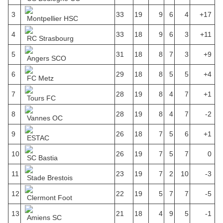
3
33
19
9
6
4
+17
Montpellier HSC
4
33
18
9
6
3
+11
RC Strasbourg
5
31
18
8
7
3
+9
Angers SCO
6
29
18
8
5
5
+4
FC Metz
7
28
19
8
4
7
+1
Tours FC
8
28
19
8
4
7
-2
Vannes OC
9
26
18
7
5
6
+1
ESTAC
10
26
19
7
5
7
0
SC Bastia
11
23
19
7
2
10
-3
Stade Brestois
12
22
19
5
7
7
-5
Clermont Foot
13
21
18
4
9
5
-1
Amiens SC