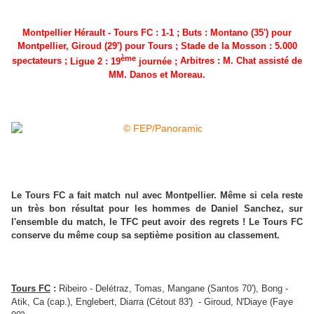
Montpellier Hérault - Tours FC : 1-1 ; Buts : Montano (35') pour
Montpellier, Giroud (29') pour Tours ; Stade de la Mosson : 5.000
ème
spectateurs ;
Ligue 2 : 19
journée ;
Arbitres : M. Chat assisté de
MM.
Danos
et Moreau.
Le Tours FC a fait match nul avec Montpellier. Même si cela reste
un très bon résultat pour les hommes de Daniel Sanchez, sur
l'ensemble du match, le TFC peut avoir des regrets ! Le Tours FC
conserve du même coup sa septième position au classement.
Tours FC
:
Ribeiro - Delétraz, Tomas, Mangane (Santos 70'), Bong -
Atik, Ca (cap.), Englebert, Diarra (Cétout 83') - Giroud, N'Diaye (Faye