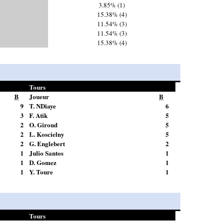
3.85% (1)
15.38% (4)
11.54% (3)
11.54% (3)
15.38% (4)
Tours
B
Joueur
B
9
T. NDiaye
6
3
F. Atik
5
2
O. Giroud
5
2
L. Koscielny
5
2
G. Englebert
2
1
Julio Santos
1
1
D. Gomez
1
1
Y. Toure
1
Tours