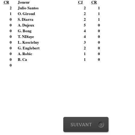
CR
Joueur
CJ
CR
2
Julio Santos
2
1
1
O. Giroud
2
1
0
S. Diarra
2
1
0
A. Dujeux
5
0
0
G. Bong
4
0
0
T. NDiaye
4
0
0
L. Koscielny
3
0
0
G. Englebert
2
0
0
A. Robic
1
0
0
B. Ca
1
0
0
SUIVANT