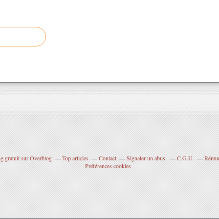
g gratuit sur Overblog
Top articles
Contact
Signaler un abus
C.G.U.
Rémuné
Préférences cookies