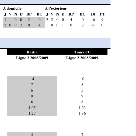
A domicile
A l’extérieur
C
J
V
N
D
BP
BC
J
V
N
D
BP
BC
Df
PT
1
1
0
0
2
0
2
2
0
0
4
0
+6
9
2
0
0
2
0
4
1
0
0
1
0
2
-6
0
Bastia
Tours FC
Ligue 2 2008/2009
Ligue 2 2008/2009
14
10
7
8
6
5
9
9
6
6
1.05
1.23
1.27
1.36
4
7