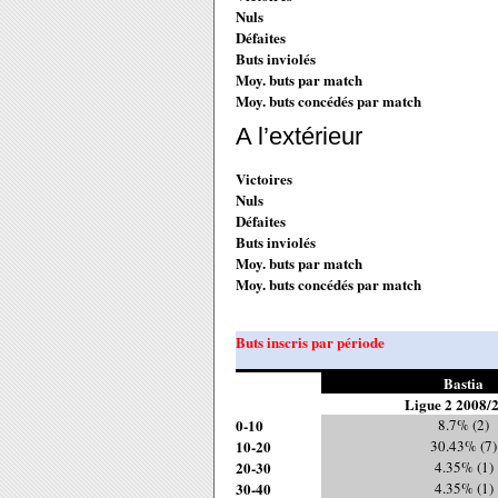
Nuls
Défaites
Buts inviolés
Moy. buts par match
Moy. buts concédés par match
A l’extérieur
Victoires
Nuls
Défaites
Buts inviolés
Moy. buts par match
Moy. buts concédés par match
Buts inscris par période
Bastia
Ligue 2 2008/
0-10
8.7% (2)
10-20
30.43% (7)
20-30
4.35% (1)
30-40
4.35% (1)