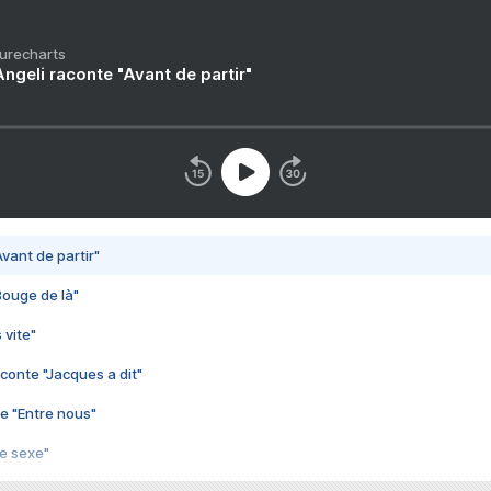
Purecharts
ngeli raconte "Avant de partir"
vant de partir"
Bouge de là"
 vite"
conte "Jacques a dit"
e "Entre nous"
3e sexe"