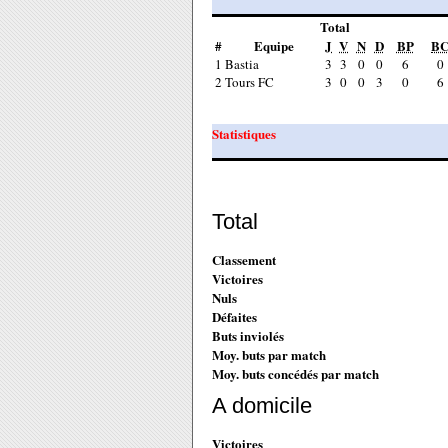
Total
#
Equipe
J
V
N
D
BP
B
1
Bastia
3
3
0
0
6
0
2
Tours FC
3
0
0
3
0
6
Statistiques
Total
Classement
Victoires
Nuls
Défaites
Buts inviolés
Moy. buts par match
Moy. buts concédés par match
A domicile
Victoires