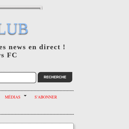
LUB
es news en direct !
rs FC
MÉDIAS
S'ABONNER