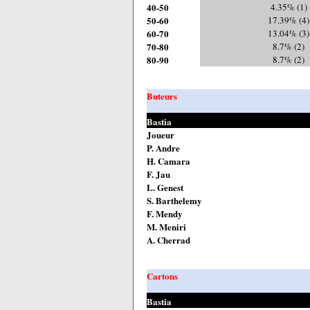
40-50
4.35% (1)
50-60
17.39% (4)
60-70
13.04% (3)
70-80
8.7% (2)
80-90
8.7% (2)
Buteurs
Bastia
Joueur
P. Andre
H. Camara
F. Jau
L. Genest
S. Barthelemy
F. Mendy
M. Meniri
A. Cherrad
Cartons
Bastia