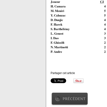
Joueur
CJ
H. Camara
4
M. Meniri
5
Y. Cahuzac
5
D. Dunjic
4
F. Harek
4
S. Barthélémy
4
L. Genest
3
I. Dao
3
F. Ghisolfi
2
N. Martinetti
2
P. Andre
2
Partager cet article
PRÉCÉDENT