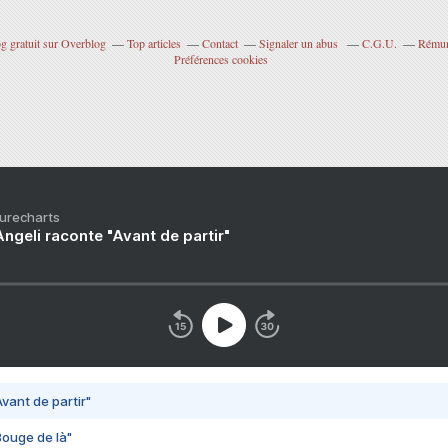
g gratuit sur Overblog
Top articles
Contact
Signaler un abus
C.G.U.
Rémuné
Préférences cookies
Purecharts
ngeli raconte "Avant de partir"
vant de partir"
Bouge de là"