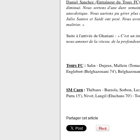
Daniel Sanchez (Entraîneur du Tours FC)
diminué. Nous sortons d'une dure semaine
anecdotique. Nous aurions pu gérer plus e
Julio Santos et Saïdi ont pesé. Nous avo
maîtrise. »
Suite à l'arrivée de Ghariani :
« C'est un in
nous amener de la vitesse, de la profonde
Tours FC
:
Salin - Dujeux, Mallein (Tomas 
Englebert (Belghazouani 74'), Belghazouani
SM Caen
:
Thébaux - Barzola, Sorbon, Leca
Parra 15'), Nivet, Langil (Eluchans 70') - To
Partager cet article