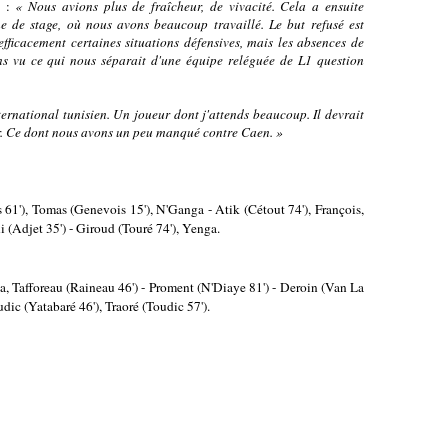
:
« Nous avions plus de fraîcheur, de vivacité.
Cela a ensuite
 de stage, où nous avons beaucoup travaillé. Le but refusé est
fficacement certaines situations défensives, mais les absences de
ns vu ce qui nous séparait d'une équipe reléguée de L1 question
ternational tunisien. Un joueur dont j'attends beaucoup. Il devrait
ur. Ce dont nous avons un peu manqué contre Caen.
»
61'), Tomas (Genevois 15'), N'Ganga - Atik (Cétout 74'), François,
 (Adjet 35') - Giroud (Touré 74'), Yenga.
, Tafforeau (Raineau 46') - Proment (N'Diaye 81') - Deroin (Van La
udic (Yatabaré 46'), Traoré (Toudic 57').