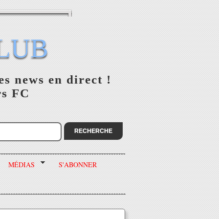
LUB
es news en direct !
rs FC
MÉDIAS
S'ABONNER