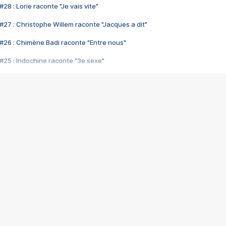
28 : Lorie raconte "Je vais vite"
#27 : Christophe Willem raconte "Jacques a dit"
#26 : Chimène Badi raconte "Entre nous"
#25 : Indochine raconte "3e sexe"
#24 : Zaho raconte "C'est chelou"
#23 : Patrick Bruel raconte "Au café des délices"
#22 : Kyo raconte "Le chemin"
#21 : Nolwenn Leroy raconte "Cassé"
#20 : Patrick Hernandez raconte "Born to be alive"
#19 : Lorie raconte "Près de moi"
#18 : Michael Jones raconte "A nos actes manqués" (avec Jean-Jacque
#17 : Khaled raconte "Aïcha"
#16 : Corneille raconte "Parce qu'on vient de loin"