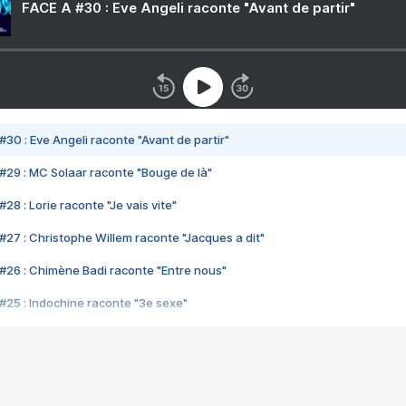
FACE A #30 : Eve Angeli raconte "Avant de partir"
#30 : Eve Angeli raconte "Avant de partir"
#29 : MC Solaar raconte "Bouge de là"
28 : Lorie raconte "Je vais vite"
#27 : Christophe Willem raconte "Jacques a dit"
#26 : Chimène Badi raconte "Entre nous"
#25 : Indochine raconte "3e sexe"
#24 : Zaho raconte "C'est chelou"
#23 : Patrick Bruel raconte "Au café des délices"
#22 : Kyo raconte "Le chemin"