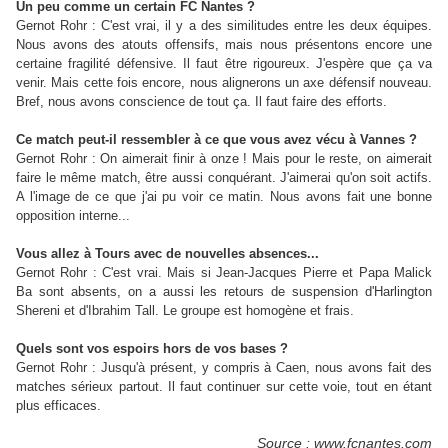
Un peu comme un certain FC Nantes ?
Gernot Rohr :
C'est vrai, il y a des similitudes entre les deux équipes.
Nous avons des atouts offensifs, mais nous présentons encore une
certaine fragilité défensive. Il faut être rigoureux. J'espère que ça va
venir. Mais cette fois encore, nous alignerons un axe défensif nouveau.
Bref, nous avons conscience de tout ça. Il faut faire des efforts.
Ce match peut-il ressembler à ce que vous avez vécu à Vannes ?
Gernot Rohr :
On aimerait finir à onze ! Mais pour le reste, on aimerait
faire le même match, être aussi conquérant. J'aimerai qu'on soit actifs.
A l'image de ce que j'ai pu voir ce matin. Nous avons fait une bonne
opposition interne...
Vous allez à Tours avec de nouvelles absences...
Gernot Rohr :
C'est vrai. Mais si Jean-Jacques Pierre et Papa Malick
Ba sont absents, on a aussi les retours de suspension d'Harlington
Shereni et d'Ibrahim Tall. Le groupe est homogène et frais.
Quels sont vos espoirs hors de vos bases ?
Gernot Rohr :
Jusqu'à présent, y compris à Caen, nous avons fait des
matches sérieux partout. Il faut continuer sur cette voie, tout en étant
plus efficaces.
Source : www.fcnantes.com