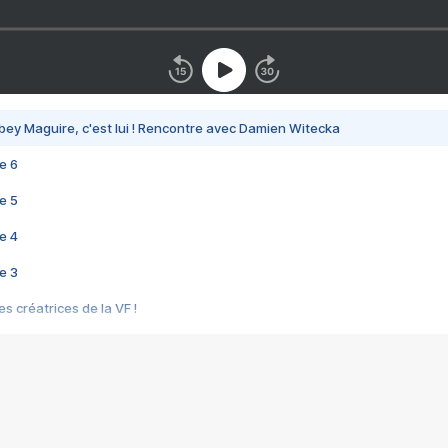
bey Maguire, c'est lui ! Rencontre avec Damien Witecka
e 6
e 5
e 4
e 3
s créatrices de la VF !
e 2
e 1
e Mektoub My Love arrive enfin ! Rencontre avec Shaïn Boumedine et Sal