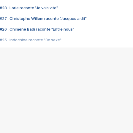
28 : Lorie raconte "Je vais vite"
#27 : Christophe Willem raconte "Jacques a dit"
#26 : Chimène Badi raconte "Entre nous"
#25 : Indochine raconte "3e sexe"
#24 : Zaho raconte "C'est chelou"
#23 : Patrick Bruel raconte "Au café des délices"
#22 : Kyo raconte "Le chemin"
#21 : Nolwenn Leroy raconte "Cassé"
#20 : Patrick Hernandez raconte "Born to be alive"
#19 : Lorie raconte "Près de moi"
#18 : Michael Jones raconte "A nos actes manqués" (avec Jean-Jacque
#17 : Khaled raconte "Aïcha"