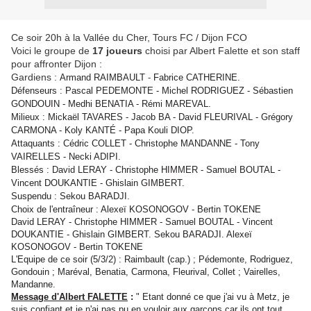
Ce soir 20h à la Vallée du Cher, Tours FC / Dijon FCO
Voici le groupe de
17 joueurs
choisi par Albert Falette et son staff
pour affronter Dijon :
Gardiens :
Armand RAIMBAULT
-
Fabrice
CATHERINE.
Défenseurs : Pascal PEDEMONTE - Michel RODRIGUEZ - Sébastien
GONDOUIN - Medhi BENATIA - Rémi MAREVAL.
Milieux : Mickaël TAVARES - Jacob BA - David FLEURIVAL - Grégory
CARMONA - Koly KANTÉ - Papa Kouli DIOP.
Attaquants : Cédric COLLET - Christophe MANDANNE - Tony
VAIRELLES - Necki ADIPI.
Blessés : David LERAY - Christophe HIMMER - Samuel BOUTAL -
Vincent DOUKANTIE - Ghislain GIMBERT.
Suspendu : Sekou BARADJI.
Choix de l'entraîneur : Alexeï KOSONOGOV - Bertin TOKENE
David LERAY - Christophe HIMMER - Samuel BOUTAL - Vincent
DOUKANTIE - Ghislain GIMBERT. Sekou BARADJI. Alexeï
KOSONOGOV - Bertin TOKENE
L'Equipe de ce soir (5/3/2) : Raimbault (cap.) ; Pédemonte, Rodriguez,
Gondouin ; Maréval, Benatia, Carmona, Fleurival, Collet ; Vairelles,
Mandanne.
Message d'Albert FALETTE
:
" Etant donné ce que j'ai vu à Metz, je
suis confiant et je n'ai pas pu en vouloir aux garçons car ils ont tout