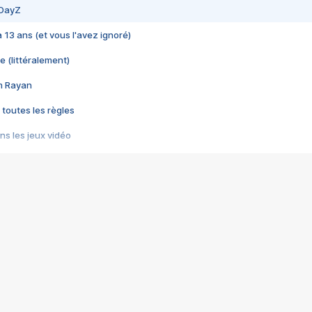
 DayZ
 a 13 ans (et vous l'avez ignoré)
e (littéralement)
im Rayan
 toutes les règles
s les jeux vidéo
us choquant de Rockstar ? - Le scandale BULLY
e plus moche de Steam
du RÊVE tourne au CAUCHEMAR
pendant 8 heures
it… à tort
umiliés par un jeu vidéo
ire - Final Fantasy 8