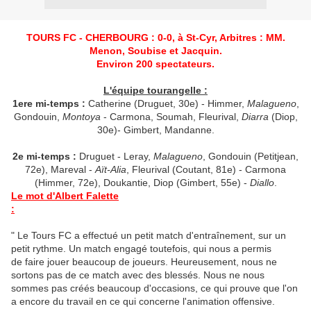
TOURS FC -
CHERBOURG : 0-0, à St-Cyr, Arbitres : MM.
Menon, Soubise et Jacquin.
Environ 200 spectateurs.
L'équipe tourangelle :
1ere mi-temps :
Catherine (Druguet, 30e) - Himmer,
Malagueno
,
Gondouin,
Montoya
- Carmona, Soumah, Fleurival,
Diarra
(Diop,
30e)- Gimbert, Mandanne.
2e mi-temps :
Druguet - Leray,
Malagueno
, Gondouin (Petitjean,
72e), Mareval -
Aït-Alia
, Fleurival (Coutant, 81e) - Carmona
(Himmer, 72e), Doukantie, Diop (Gimbert, 55e) -
Diallo
.
Le mot d'Albert Falette
:
" Le Tours FC a effectué un petit match d'entraînement, sur un
petit rythme. Un match engagé toutefois, qui nous a permis
de faire jouer beaucoup de joueurs. Heureusement, nous ne
sortons pas de ce match avec des blessés. Nous ne nous
sommes pas créés beaucoup d'occasions, ce qui prouve que l'on
a encore du travail en ce qui concerne l'animation offensive.