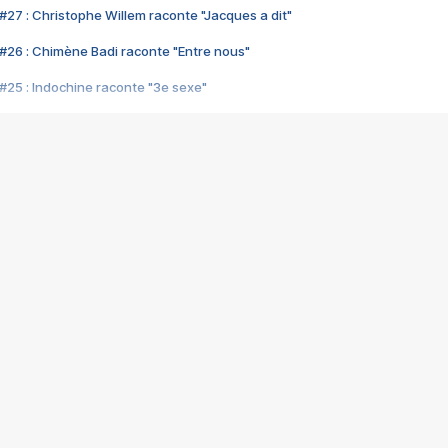
#27 : Christophe Willem raconte "Jacques a dit"
#26 : Chimène Badi raconte "Entre nous"
#25 : Indochine raconte "3e sexe"
#24 : Zaho raconte "C'est chelou"
#23 : Patrick Bruel raconte "Au café des délices"
#22 : Kyo raconte "Le chemin"
#21 : Nolwenn Leroy raconte "Cassé"
#20 : Patrick Hernandez raconte "Born to be alive"
#19 : Lorie raconte "Près de moi"
#18 : Michael Jones raconte "A nos actes manqués" (avec Jean-Jacque
#17 : Khaled raconte "Aïcha"
#16 : Corneille raconte "Parce qu'on vient de loin"
#15 : Indochine raconte "L'aventurier"