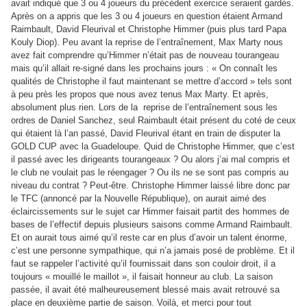
avait indiqué que 3 ou 4 joueurs du précédent exercice seraient gardés.
Après on a appris que les 3 ou 4 joueurs en question étaient Armand
Raimbault, David Fleurival et Christophe Himmer (puis plus tard Papa
Kouly Diop). Peu avant la reprise de l’entraînement, Max Marty nous
avez fait comprendre qu’Himmer n’était pas de nouveau tourangeau
mais qu’il allait re-signé dans les prochains jours : « On connaît les
qualités de Christophe il faut maintenant se mettre d’accord » tels sont
à peu près les propos que nous avez tenus Max Marty. Et après,
absolument plus rien. Lors de la
reprise de l’entraînement sous les
ordres de Daniel Sanchez, seul Raimbault était présent du coté de ceux
qui étaient là l’an passé, David Fleurival étant en train de disputer la
GOLD CUP avec la Guadeloupe. Quid de Christophe Himmer, que c’est
il passé avec les dirigeants tourangeaux ? Ou alors j’ai mal compris et
le club ne voulait pas le réengager ? Ou ils ne se sont pas compris au
niveau du contrat ? Peut-être. Christophe Himmer laissé libre donc par
le TFC (annoncé par la Nouvelle République), on aurait aimé des
éclaircissements sur le sujet car Himmer faisait partit des hommes de
bases de l’effectif depuis plusieurs saisons comme Armand Raimbault.
Et on aurait tous aimé qu’il reste car en plus d’avoir un talent énorme,
c’est une personne sympathique, qui n’a jamais posé de problème. Et il
faut se rappeler l’activité qu’il fournissait dans son couloir droit, il a
toujours « mouillé le maillot », il faisait honneur au club. La saison
passée, il avait été malheureusement blessé mais avait retrouvé sa
place en deuxième partie de saison. Voilà, et merci pour tout