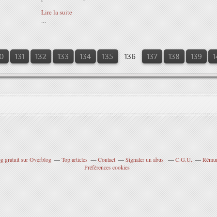
Lire la suite
…
0
0
0
0
131
132
133
134
135
136
137
138
139
1
g gratuit sur Overblog
Top articles
Contact
Signaler un abus
C.G.U.
Rémuné
Préférences cookies