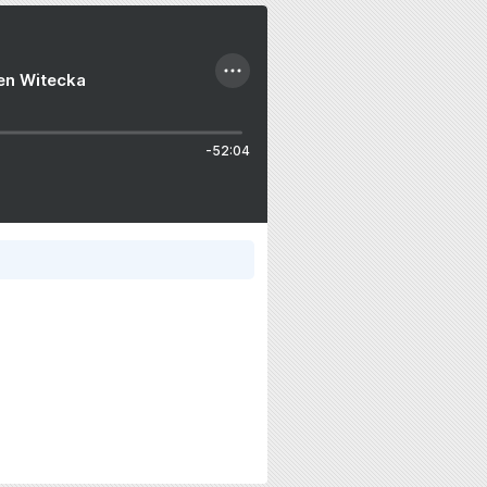
ien Witecka
-52:04