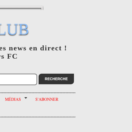
LUB
es news en direct !
rs FC
MÉDIAS
S'ABONNER