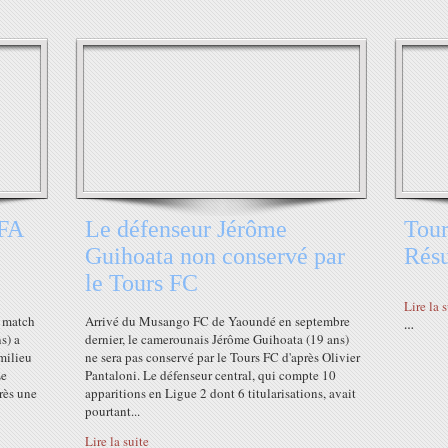
CFA
Le défenseur Jérôme
Tour
Guihoata non conservé par
Rés
le Tours FC
Lire la 
r match
Arrivé du Musango FC de Yaoundé en septembre
…
s) a
dernier, le camerounais Jérôme Guihoata (19 ans)
 milieu
ne sera pas conservé par le Tours FC d'après Olivier
Le
Pantaloni. Le défenseur central, qui compte 10
près une
apparitions en Ligue 2 dont 6 titularisations, avait
pourtant...
Lire la suite