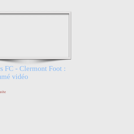
s FC - Clermont Foot :
umé vidéo
suite