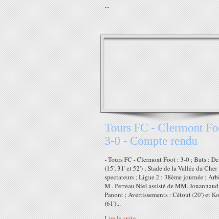
…
Tours FC - Clermont Foo
3-0 - Compte rendu
- Tours FC - Clermont Foot : 3-0 ; Buts : De
(15', 31' et 52') ; Stade de la Vallée du Cher
spectateurs ; Ligue 2 : 38ème journée ; Arbi
M . Perreau Niel assisté de MM. Jouannaud
Panont ; Avertissements : Cétout (20') et 
(61')...
Lire la suite