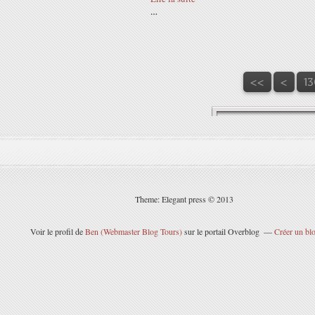
…
10
11
12
<<
<
13
Theme: Elegant press © 2013
Voir le profil de
Ben (Webmaster Blog Tours)
sur le portail Overblog
Créer un blo