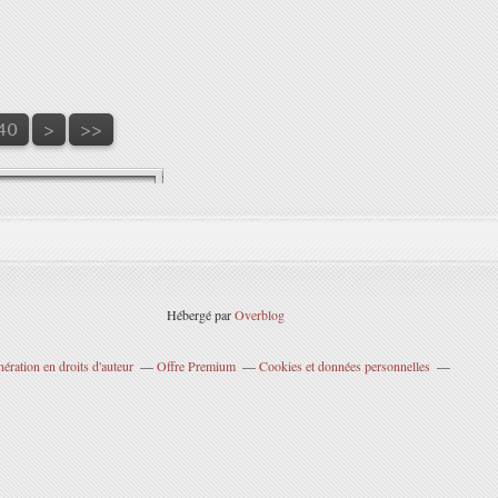
150
160
170
180
190
200
300
400
500
40
>
>>
Hébergé par
Overblog
ration en droits d'auteur
Offre Premium
Cookies et données personnelles