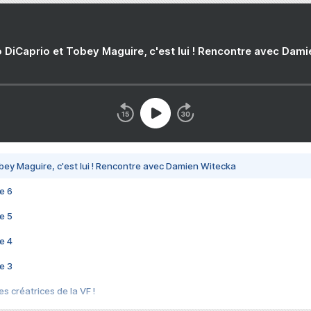
 DiCaprio et Tobey Maguire, c'est lui ! Rencontre avec Dam
bey Maguire, c'est lui ! Rencontre avec Damien Witecka
e 6
e 5
e 4
e 3
s créatrices de la VF !