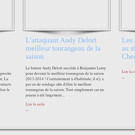
L'attaquant Andy Delort
Les 
meilleur tourangeau de la
au s
saison
Che
Le buteur Andy Delort succède à Benjamin Leroy
Lire la 
 proche
pour devenir le meilleur tourangeau de la saison
…
t, La
2013-2014 ! Contrairement à d'habitude, il n'y a
ontacts
pas eu de sondage afin d'élire le meilleur
elon le
tourangeau de la saison. Tout simplement car un
joueur a été largement...
Lire la suite
…