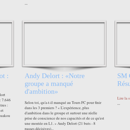
…
t :
Andy Delort : «Notre
SM C
groupe a manqué
Rés
d'ambition»
lort
Lire la 
 : 7.646
Selon toi, qu'a-t-il manqué au Tours FC pour finir
…
tres :
dans les 3 premiers ? « L’expérience, plus
 et
d'ambition dans le groupe et surtout une réelle
Kouakou
prise de conscience de nos capacités et de ce qu'est
une montée en L1. » Andy Delort (21 buts - 8
passes décisives)...