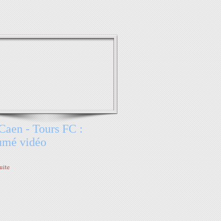
aen - Tours FC :
umé vidéo
suite