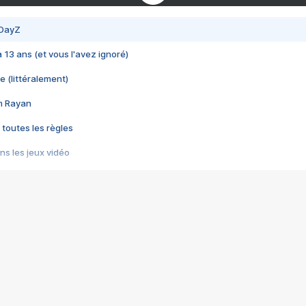
 DayZ
 a 13 ans (et vous l'avez ignoré)
e (littéralement)
im Rayan
 toutes les règles
s les jeux vidéo
us choquant de Rockstar ? - Le scandale BULLY
e plus moche de Steam
du RÊVE tourne au CAUCHEMAR
pendant 8 heures
it… à tort
umiliés par un jeu vidéo