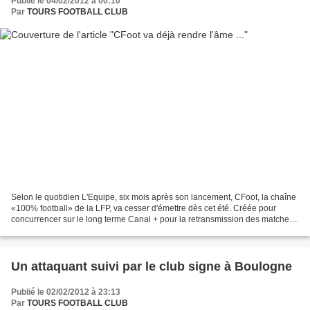
Publié le 04/02/2012 à 00:10
Par
TOURS FOOTBALL CLUB
Selon le quotidien L'Equipe, six mois après son lancement, CFoot, la chaîne
«100% football» de la LFP, va cesser d'émettre dès cet été. Créée pour
concurrencer sur le long terme Canal + pour la retransmission des matches
de Ligue 1, la chaîne a subi de...
Un attaquant suivi par le club signe à Boulogne
Publié le 02/02/2012 à 23:13
Par
TOURS FOOTBALL CLUB