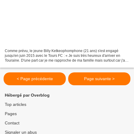
Comme prévu, le jeune Billy Ketkeophomphone (21 ans) s'est engagé
jusqu'en juin 2015 avec le Tours FC : « Je suis très heureux d'arriver en
Touraine. D'une part car je me rapproche de ma famille mais surtout car j'ai
entendu beaucoup de bien du Tours...
< Page précédente
Page suivante >
Hébergé par Overblog
Top articles
Pages
Contact
Signaler un abus