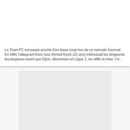
Le Tours FC est passé proche d'un beau coup lors de ce mercato hivernal.
En effet, l'attaquant Koro Issa Ahmed Koné (22 ans) intéressait les dirigeants
tourangeaux avant que Dijon, désormais en Ligue 1, ne raffle la mise. Ce
joueur ivoirien évoluait en...