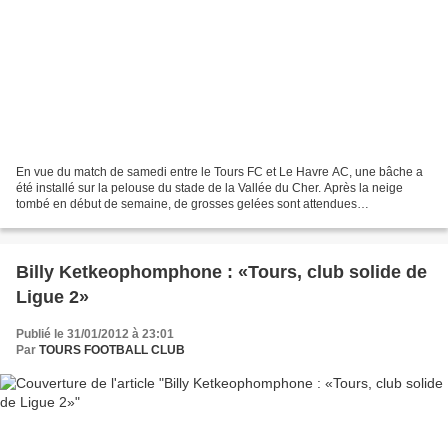
En vue du match de samedi entre le Tours FC et Le Havre AC, une bâche a
été installé sur la pelouse du stade de la Vallée du Cher. Après la neige
tombé en début de semaine, de grosses gelées sont attendues
prochainement. A noter que la ville de Tours...
Billy Ketkeophomphone : «Tours, club solide de
Ligue 2»
Publié le 31/01/2012 à 23:01
Par
TOURS FOOTBALL CLUB