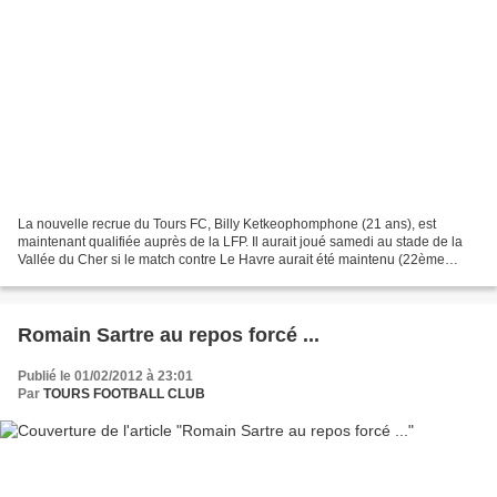
La nouvelle recrue du Tours FC, Billy Ketkeophomphone (21 ans), est
maintenant qualifiée auprès de la LFP. Il aurait joué samedi au stade de la
Vallée du Cher si le match contre Le Havre aurait été maintenu (22ème
journée). Le coordinateur sportif du...
Romain Sartre au repos forcé ...
Publié le 01/02/2012 à 23:01
Par
TOURS FOOTBALL CLUB