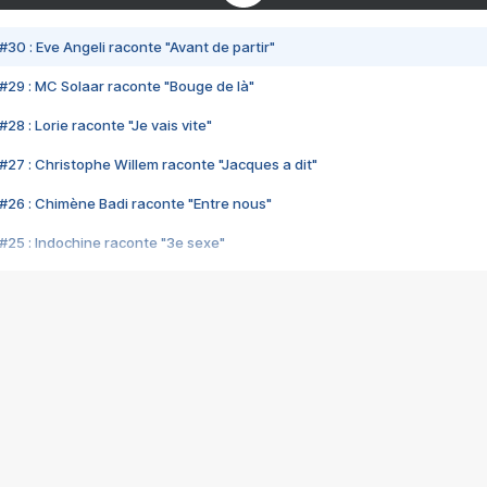
#30 : Eve Angeli raconte "Avant de partir"
#29 : MC Solaar raconte "Bouge de là"
28 : Lorie raconte "Je vais vite"
#27 : Christophe Willem raconte "Jacques a dit"
#26 : Chimène Badi raconte "Entre nous"
#25 : Indochine raconte "3e sexe"
#24 : Zaho raconte "C'est chelou"
#23 : Patrick Bruel raconte "Au café des délices"
#22 : Kyo raconte "Le chemin"
#21 : Nolwenn Leroy raconte "Cassé"
#20 : Patrick Hernandez raconte "Born to be alive"
#19 : Lorie raconte "Près de moi"