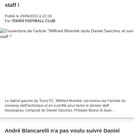
staff !
Publié le 29/06/2011 à 22:10
Par
TOURS FOOTBALL CLUB
Le latéral gauche du Tours FC, Wilfried Moimbé, est revenu sur l'arrivée du
nouveau staff technique et en a profité pour tacler le dernier staff
tourangeau, composé de Daniel Sanchez, Philippe Bizeul et Jean-
Christophe Hourcade : « Il y a eu un très bon...
André Biancarelli n'a pas voulu suivre Daniel