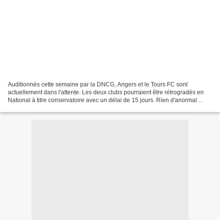
Auditionnés cette semaine par la DNCG, Angers et le Tours FC sont
actuellement dans l'attente. Les deux clubs pourraient être rétrogradés en
National à titre conservatoire avec un délai de 15 jours. Rien d'anormal
toutefois quand un budget n'est pas bouclé...