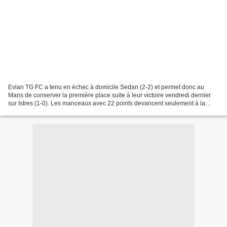
Evian TG FC a tenu en échec à domicile Sedan (2-2) et permet donc au
Mans de conserver la première place suite à leur victoire vendredi dernier
sur Istres (1-0). Les manceaux avec 22 points devancent seulement à la
différence de but le Tours FC. L'ESTAC...