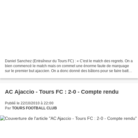
Daniel Sanchez (Entraîneur du Tours FC) : « C'est le match des regrets. On a
bien commencé le match mais on commet une énorme faute de marquage
sur le premier but ajaccien. On a donc donné des bâtons pour se faire battre,
donnant de la confiance aux Corses...
AC Ajaccio - Tours FC : 2-0 - Compte rendu
Publié le 22/10/2010 à 22:00
Par
TOURS FOOTBALL CLUB