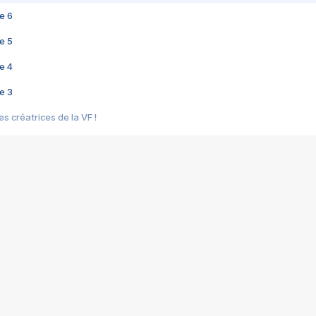
e 6
e 5
e 4
e 3
s créatrices de la VF !
e 2
e 1
e Mektoub My Love arrive enfin ! Rencontre avec Shaïn Boumedine et Sal
i : après Toni en famille
elle réalise le bouleversant Dites lui que je l'aime
ais ! Rencontre autour de Vie privée de Rebecca Zlotowski
 de Marguerite, Grave... Rencontre avec Ella Rumpf