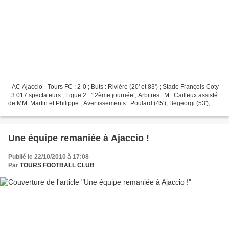
- AC Ajaccio - Tours FC : 2-0 ; Buts : Rivière (20' et 83') ; Stade François Coty
: 3.017 spectateurs ; Ligue 2 : 12ème journée ; Arbitres : M . Cailleux assisté
de MM. Martin et Philippe ; Avertissements : Poulard (45'), Begeorgi (53'),
Diawara (57')...
Une équipe remaniée à Ajaccio !
Publié le 22/10/2010 à 17:08
Par
TOURS FOOTBALL CLUB