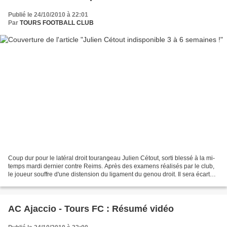
Publié le 24/10/2010 à 22:01
Par
TOURS FOOTBALL CLUB
Coup dur pour le latéral droit tourangeau Julien Cétout, sorti blessé à la mi-
temps mardi dernier contre Reims. Après des examens réalisés par le club,
le joueur souffre d'une distension du ligament du genou droit. Il sera écarté
des terrains entre trois...
AC Ajaccio - Tours FC : Résumé vidéo