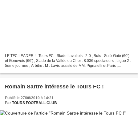
LE TFC LEADER ! - Tours FC - Stade Lavallois : 2-0 ; Buts : Guié-Guié (60')
et Genevois (66') ; Stade de la Vallée du Cher : 8.036 spectateurs ; Ligue 2 :
5ème journée ; Arbitre : M . Lavis assisté de MM. Pignatelli et Paris ;
Avertissements : Lejeune...
Romain Sartre intéresse le Tours FC !
Publié le 27/08/2010 à 14:21
Par
TOURS FOOTBALL CLUB