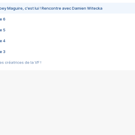
bey Maguire, c'est lui ! Rencontre avec Damien Witecka
e 6
e 5
e 4
e 3
s créatrices de la VF !
e 2
e 1
e Mektoub My Love arrive enfin ! Rencontre avec Shaïn Boumedine et Sal
i : après Toni en famille
elle réalise le bouleversant Dites lui que je l'aime
ais ! Rencontre autour de Vie privée de Rebecca Zlotowski