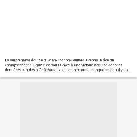
La surprenante équipe d'Evian-Thonon-Gaillard a repris la tête du
championnat de Ligue 2 ce soir ! Grâce à une victoire acquise dans les
dernières minutes à Châteauroux, qui a entre autre manqué un penalty dans
ce match (0-1). Le Mans s'est également...