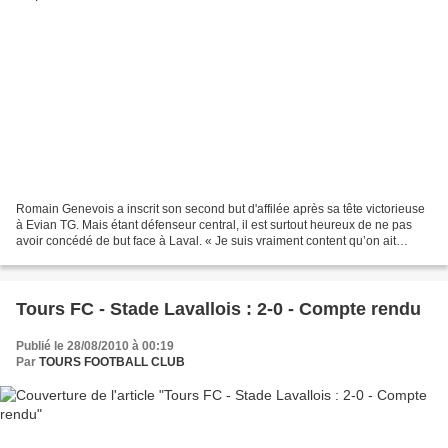
Romain Genevois a inscrit son second but d'affilée après sa tête victorieuse
à Evian TG. Mais étant défenseur central, il est surtout heureux de ne pas
avoir concédé de but face à Laval. « Je suis vraiment content qu’on ait
gagné et aussi qu’on n’ait...
Tours FC - Stade Lavallois : 2-0 - Compte rendu
Publié le 28/08/2010 à 00:19
Par
TOURS FOOTBALL CLUB