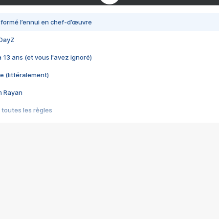
nsformé l’ennui en chef-d’œuvre
 DayZ
 a 13 ans (et vous l'avez ignoré)
e (littéralement)
im Rayan
 toutes les règles
s les jeux vidéo
us choquant de Rockstar ? - Le scandale BULLY
e plus moche de Steam
du RÊVE tourne au CAUCHEMAR
pendant 8 heures
it… à tort