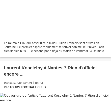
Le roumain Claudiu Keser ü et le milieu Julien François sont arrivés en
Touraine. Le premier espère rapidement retrouver son meilleur niveau afin
d'enfiler les buts ... Le second parle déjà du match de vendredi : « Un match
intermédiaire. Qui peut nous...
Laurent Koscielny à Nantes ? Rien d'officiel
encore ...
Publié le 04/02/2009 à 00:04
Par
TOURS FOOTBALL CLUB