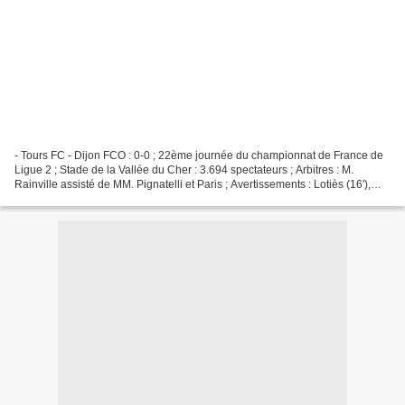
- Tours FC - Dijon FCO : 0-0 ; 22ème journée du championnat de France de
Ligue 2 ; Stade de la Vallée du Cher : 3.694 spectateurs ; Arbitres : M.
Rainville assisté de MM. Pignatelli et Paris ; Avertissements : Lotiès (16'),
Bonnefoi (20') et Batomenila...