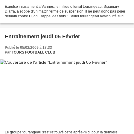
Expulsé injustement à Vannes, le milieu offensif tourangeau, Sigamary
Diarra, a écopé d'un match ferme de suspension. Il ne peut donc pas jouer
demain contre Dijon. Rappel des faits : L'ailier tourangeau avait butté sur le
gardien du Vannes OC, qui est...
Entraînement jeudi 05 Février
Publié le 05/02/2009 à 17:33
Par
TOURS FOOTBALL CLUB
Le groupe tourangeau s'est retrouvé cette après-midi pour la dernière