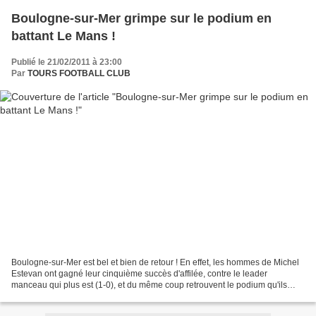
Boulogne-sur-Mer grimpe sur le podium en
battant Le Mans !
Publié le 21/02/2011 à 23:00
Par
TOURS FOOTBALL CLUB
Boulogne-sur-Mer est bel et bien de retour ! En effet, les hommes de Michel
Estevan ont gagné leur cinquième succès d'affilée, contre le leader
manceau qui plus est (1-0), et du même coup retrouvent le podium qu'ils
avaient quitté le 27 août dernier,...