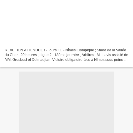
REACTION ATTENDUE ! - Tours FC - Nîmes Olympique ; Stade de la Vallée
du Cher : 20 heures ; Ligue 2 : 18ème journée ; Arbitres : M . Lavis assisté de
MM. Grosbost et Dolmadjian. Victoire obligatoire face à Nîmes sous peine de
quitter le podium et de prendre...