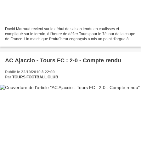
David Marraud revient sur le début de saison tendu en coulisses et
compliqué sur le terrain, à l'heure de défier Tours pour le 7è tour de la coupe
de France. Un match que l'entraîneur cognaçais a mis un point d'orgue à
préparer. Sur et en dehors de la...
AC Ajaccio - Tours FC : 2-0 - Compte rendu
Publié le 22/10/2010 à 22:00
Par
TOURS FOOTBALL CLUB