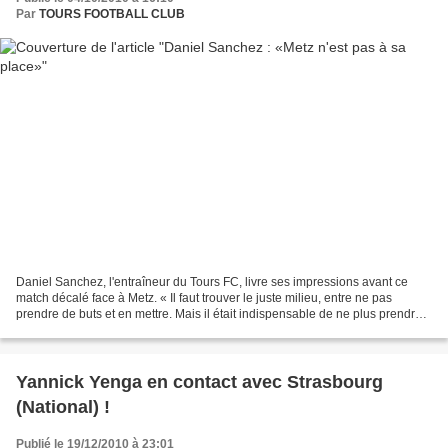
Par
TOURS FOOTBALL CLUB
Daniel Sanchez, l'entraîneur du Tours FC, livre ses impressions avant ce
match décalé face à Metz. « Il faut trouver le juste milieu, entre ne pas
prendre de buts et en mettre. Mais il était indispensable de ne plus prendre
de buts, c'est sur cette solidité...
Yannick Yenga en contact avec Strasbourg
(National) !
Publié le 19/12/2010 à 23:01