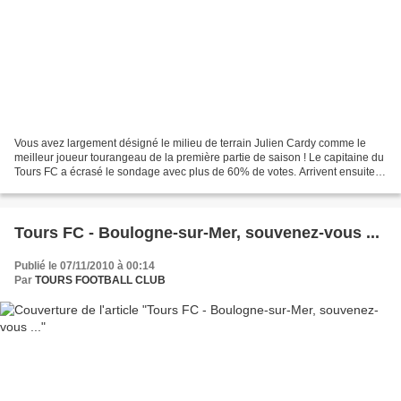
Vous avez largement désigné le milieu de terrain Julien Cardy comme le
meilleur joueur tourangeau de la première partie de saison ! Le capitaine du
Tours FC a écrasé le sondage avec plus de 60% de votes. Arrivent ensuite
regroupés ensemble Titi Buengo,...
Tours FC - Boulogne-sur-Mer, souvenez-vous ...
Publié le 07/11/2010 à 00:14
Par
TOURS FOOTBALL CLUB