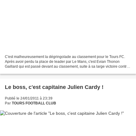
C'est malheureusement la dégringolade au classement pour le Tours FC.
Après avoir perdu la place de leader par Le Mans, c'est Evian Thonon
Gaillard qui est passé devant au classement, suite à sa large victoire contre
Laval. Match en retard de la 17ème...
Le boss, c'est capitaine Julien Cardy !
Publié le 24/01/2011 à 23:39
Par
TOURS FOOTBALL CLUB