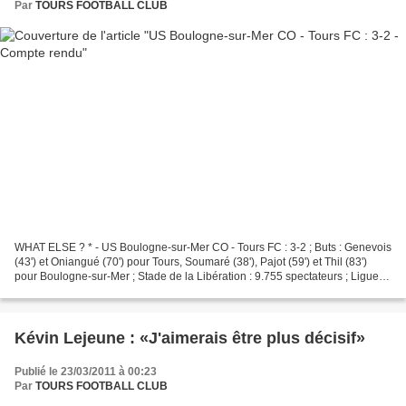
Par
TOURS FOOTBALL CLUB
WHAT ELSE ? * - US Boulogne-sur-Mer CO - Tours FC : 3-2 ; Buts : Genevois
(43') et Oniangué (70') pour Tours, Soumaré (38'), Pajot (59') et Thil (83')
pour Boulogne-sur-Mer ; Stade de la Libération : 9.755 spectateurs ; Ligue 2
: 32ème journée ; Arbitres...
Kévin Lejeune : «J'aimerais être plus décisif»
Publié le 23/03/2011 à 00:23
Par
TOURS FOOTBALL CLUB