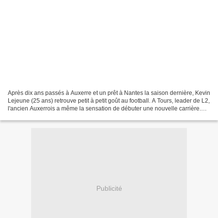
Après dix ans passés à Auxerre et un prêt à Nantes la saison dernière, Kevin
Lejeune (25 ans) retrouve petit à petit goût au football. A Tours, leader de L2,
l'ancien Auxerrois a même la sensation de débuter une nouvelle carrière.
Kévin Lejeune , en signant...
Publicité