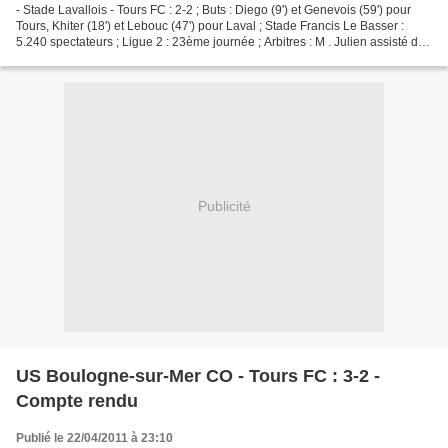
- Stade Lavallois - Tours FC : 2-2 ; Buts : Diego (9') et Genevois (59') pour
Tours, Khiter (18') et Lebouc (47') pour Laval ; Stade Francis Le Basser :
5.240 spectateurs ; Ligue 2 : 23ème journée ; Arbitres : M . Julien assisté de
MM. Zakrani et Denis...
Publicité
US Boulogne-sur-Mer CO - Tours FC : 3-2 -
Compte rendu
Publié le 22/04/2011 à 23:10