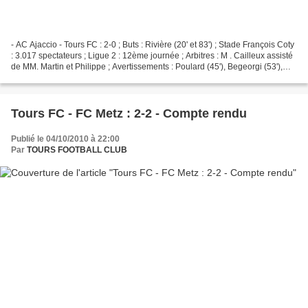
- AC Ajaccio - Tours FC : 2-0 ; Buts : Rivière (20' et 83') ; Stade François Coty
: 3.017 spectateurs ; Ligue 2 : 12ème journée ; Arbitres : M . Cailleux assisté
de MM. Martin et Philippe ; Avertissements : Poulard (45'), Begeorgi (53'),
Diawara (57')...
Tours FC - FC Metz : 2-2 - Compte rendu
Publié le 04/10/2010 à 22:00
Par
TOURS FOOTBALL CLUB