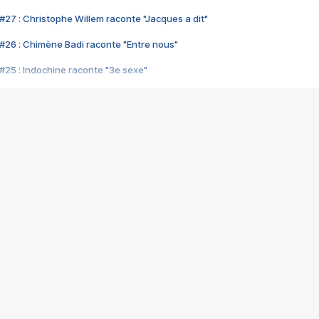
#27 : Christophe Willem raconte "Jacques a dit"
#26 : Chimène Badi raconte "Entre nous"
#25 : Indochine raconte "3e sexe"
#24 : Zaho raconte "C'est chelou"
#23 : Patrick Bruel raconte "Au café des délices"
#22 : Kyo raconte "Le chemin"
#21 : Nolwenn Leroy raconte "Cassé"
#20 : Patrick Hernandez raconte "Born to be alive"
#19 : Lorie raconte "Près de moi"
#18 : Michael Jones raconte "A nos actes manqués" (avec Jean-Jacque
#17 : Khaled raconte "Aïcha"
#16 : Corneille raconte "Parce qu'on vient de loin"