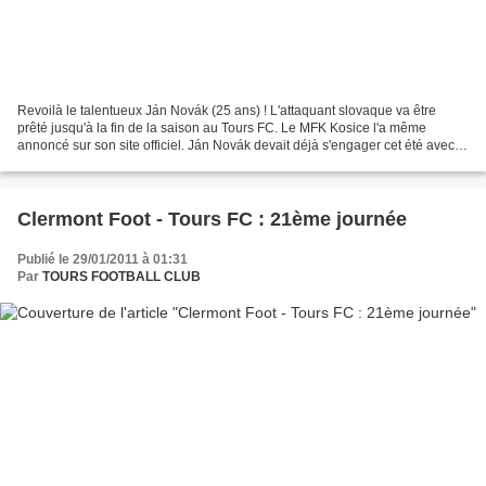
Revoilà le talentueux Ján Novák (25 ans) ! L'attaquant slovaque va être
prêté jusqu'à la fin de la saison au Tours FC. Le MFK Kosice l'a même
annoncé sur son site officiel. Ján Novák devait déjà s'engager cet été avec le
Tours FC, une blessure au genou...
Clermont Foot - Tours FC : 21ème journée
Publié le 29/01/2011 à 01:31
Par
TOURS FOOTBALL CLUB