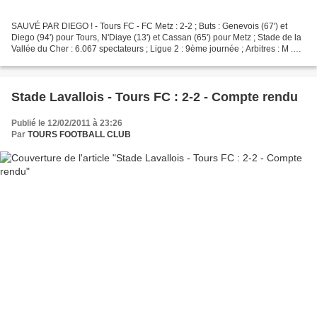
SAUVÉ PAR DIEGO ! - Tours FC - FC Metz : 2-2 ; Buts : Genevois (67') et
Diego (94') pour Tours, N'Diaye (13') et Cassan (65') pour Metz ; Stade de la
Vallée du Cher : 6.067 spectateurs ; Ligue 2 : 9ème journée ; Arbitres : M .
Millot assisté de MM. Labeyrie...
Stade Lavallois - Tours FC : 2-2 - Compte rendu
Publié le 12/02/2011 à 23:26
Par
TOURS FOOTBALL CLUB