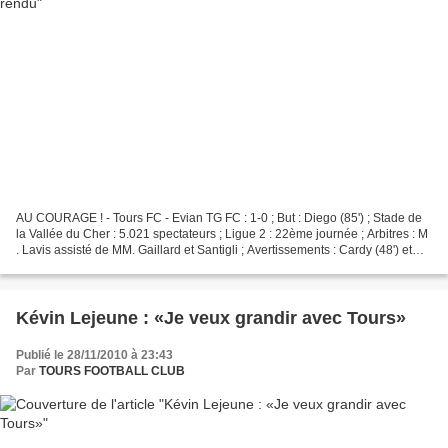
AU COURAGE ! - Tours FC - Evian TG FC : 1-0 ; But : Diego (85') ; Stade de
la Vallée du Cher : 5.021 spectateurs ; Ligue 2 : 22ème journée ; Arbitres : M
. Lavis assisté de MM. Gaillard et Santigli ; Avertissements : Cardy (48') et
Blayac (54') à Tours,...
Kévin Lejeune : «Je veux grandir avec Tours»
Publié le 28/11/2010 à 23:43
Par
TOURS FOOTBALL CLUB