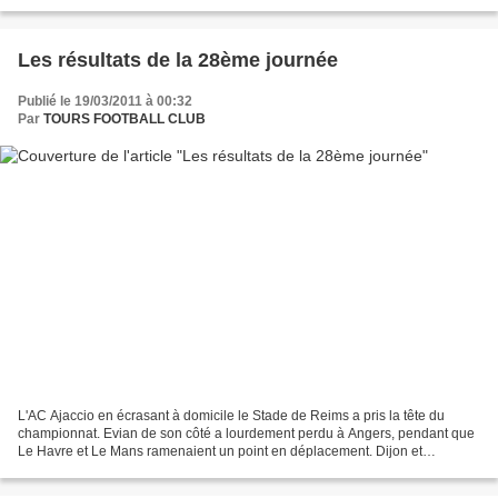
prochain déplacement à Nantes...
Les résultats de la 28ème journée
Publié le 19/03/2011 à 00:32
Par
TOURS FOOTBALL CLUB
L'AC Ajaccio en écrasant à domicile le Stade de Reims a pris la tête du
championnat. Evian de son côté a lourdement perdu à Angers, pendant que
Le Havre et Le Mans ramenaient un point en déplacement. Dijon et
Boulogne se replacent aussi en gagnant à domicile,...