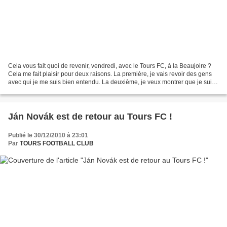
Cela vous fait quoi de revenir, vendredi, avec le Tours FC, à la Beaujoire ?
Cela me fait plaisir pour deux raisons. La première, je vais revoir des gens
avec qui je me suis bien entendu. La deuxième, je veux montrer que je suis
un bon joueur car pendant...
Ján Novák est de retour au Tours FC !
Publié le 30/12/2010 à 23:01
Par
TOURS FOOTBALL CLUB