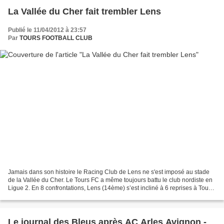
La Vallée du Cher fait trembler Lens
Publié le 11/04/2012 à 23:57
Par
TOURS FOOTBALL CLUB
Jamais dans son histoire le Racing Club de Lens ne s'est imposé au stade
de la Vallée du Cher. Le Tours FC a même toujours battu le club nordiste en
Ligue 2. En 8 confrontations, Lens (14ème) s’est incliné à 6 reprises à Tours
(6ème) ! Tours FC - RC Lens...
Le journal des Bleus après AC Arles Avignon -