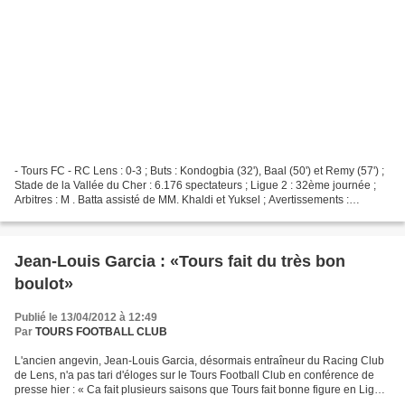
- Tours FC - RC Lens : 0-3 ; Buts : Kondogbia (32'), Baal (50') et Remy (57') ;
Stade de la Vallée du Cher : 6.176 spectateurs ; Ligue 2 : 32ème journée ;
Arbitres : M . Batta assisté de MM. Khaldi et Yuksel ; Avertissements :
N'Ganga (54') et Lejeune...
Jean-Louis Garcia : «Tours fait du très bon
boulot»
Publié le 13/04/2012 à 12:49
Par
TOURS FOOTBALL CLUB
L'ancien angevin, Jean-Louis Garcia, désormais entraîneur du Racing Club
de Lens, n'a pas tari d'éloges sur le Tours Football Club en conférence de
presse hier : « Ca fait plusieurs saisons que Tours fait bonne figure en Ligue
2, en étant un bon outsider...