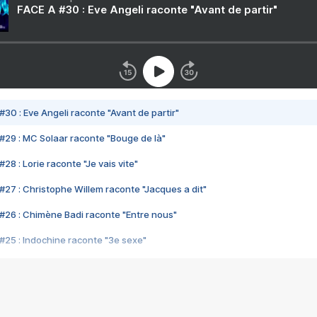
FACE A #30 : Eve Angeli raconte "Avant de partir"
#30 : Eve Angeli raconte "Avant de partir"
#29 : MC Solaar raconte "Bouge de là"
28 : Lorie raconte "Je vais vite"
#27 : Christophe Willem raconte "Jacques a dit"
#26 : Chimène Badi raconte "Entre nous"
#25 : Indochine raconte "3e sexe"
#24 : Zaho raconte "C'est chelou"
#23 : Patrick Bruel raconte "Au café des délices"
#22 : Kyo raconte "Le chemin"