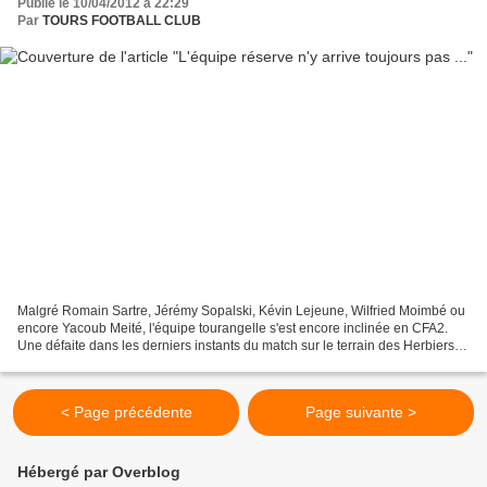
Publié le 10/04/2012 à 22:29
Par
TOURS FOOTBALL CLUB
Malgré Romain Sartre, Jérémy Sopalski, Kévin Lejeune, Wilfried Moimbé ou
encore Yacoub Meité, l'équipe tourangelle s'est encore inclinée en CFA2.
Une défaite dans les derniers instants du match sur le terrain des Herbiers
(2-1). Le jeune tourangeau Yvan...
< Page précédente
Page suivante >
Hébergé par Overblog