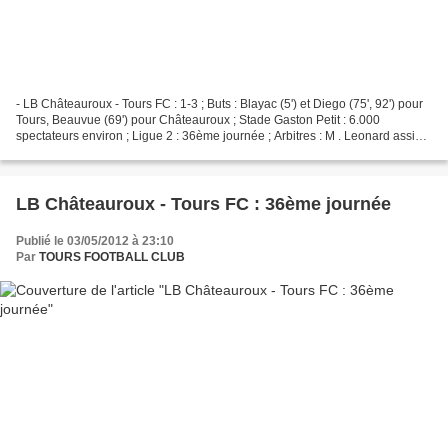
- LB Châteauroux - Tours FC : 1-3 ; Buts : Blayac (5') et Diego (75', 92') pour
Tours, Beauvue (69') pour Châteauroux ; Stade Gaston Petit : 6.000
spectateurs environ ; Ligue 2 : 36ème journée ; Arbitres : M . Leonard assisté
de MM. Gerbaud et Poupeau...
LB Châteauroux - Tours FC : 36ème journée
Publié le 03/05/2012 à 23:10
Par
TOURS FOOTBALL CLUB