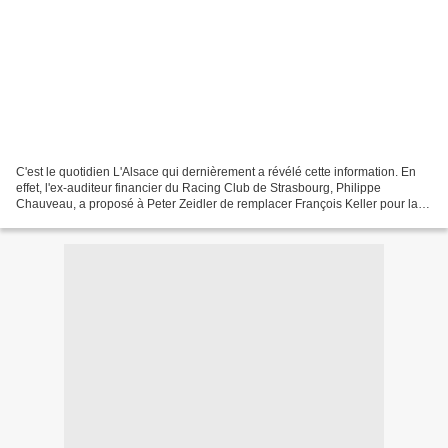
C'est le quotidien L'Alsace qui dernièrement a révélé cette information. En
effet, l'ex-auditeur financier du Racing Club de Strasbourg, Philippe
Chauveau, a proposé à Peter Zeidler de remplacer François Keller pour la
prochaine saison en CFA. Celui qui...