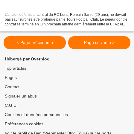
L'ancien défenseur central du RC Lens, Romain Sartre (29 ans), ne devrait
pas sauf surprise être prolongé par le Tours Football Club. Le joueur dont le
contrat se termine en juin prochain alterne dernièrement entre la CFA2 et
l'infirmerie. Il n'a plus...
< Page précédente
Page suivante >
Hébergé par Overblog
Top articles
Pages
Contact
Signaler un abus
C.G.U.
Cookies et données personnelles
Préférences cookies
Voir le profil de Ben (Webmaster Blog Tours) sur le portail