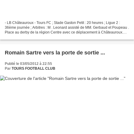
- LB Châteauroux - Tours FC ; Stade Gaston Petit : 20 heures ; Ligue 2 :
36ème journée ; Arbitres : M . Leonard assisté de MM. Gerbaud et Poupeau .
Place au derby de la région Centre avec ce déplacement à Châteauroux.
L'objectif du Tours FC est désormais...
Romain Sartre vers la porte de sortie ...
Publié le 03/05/2012 à 22:55
Par
TOURS FOOTBALL CLUB