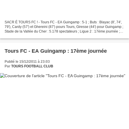
SACR É TOURS FC ! - Tours FC - EA Guingamp : 5-1 ; Buts : Blayac (8', 74',
79'), Cardy (57') et Ghereini (87') pours Tours, Giresse (44') pour Guingamp ;
Stade de la Vallée du Cher : 5.178 spectateurs ; Ligue 2 : 17ème journée ;
Arbitres : M . Leonard...
Tours FC - EA Guingamp : 17ème journée
Publié le 15/12/2011 à 23:03
Par
TOURS FOOTBALL CLUB