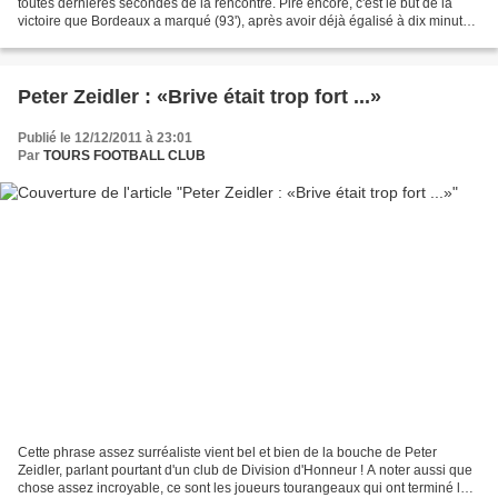
toutes dernières secondes de la rencontre. Pire encore, c'est le but de la
victoire que Bordeaux a marqué (93'), après avoir déjà égalisé à dix minutes
de la fin. Le Tours FC de Bernard...
Peter Zeidler : «Brive était trop fort ...»
Publié le 12/12/2011 à 23:01
Par
TOURS FOOTBALL CLUB
Cette phrase assez surréaliste vient bel et bien de la bouche de Peter
Zeidler, parlant pourtant d'un club de Division d'Honneur ! A noter aussi que
chose assez incroyable, ce sont les joueurs tourangeaux qui ont terminé le