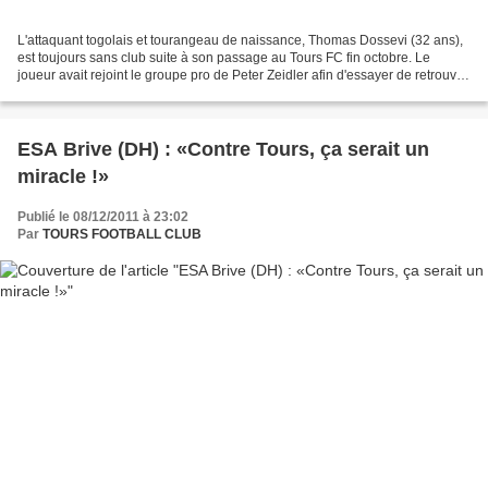
L'attaquant togolais et tourangeau de naissance, Thomas Dossevi (32 ans),
est toujours sans club suite à son passage au Tours FC fin octobre. Le
joueur avait rejoint le groupe pro de Peter Zeidler afin d'essayer de retrouver
le rythme. Malheureusement...
ESA Brive (DH) : «Contre Tours, ça serait un
miracle !»
Publié le 08/12/2011 à 23:02
Par
TOURS FOOTBALL CLUB