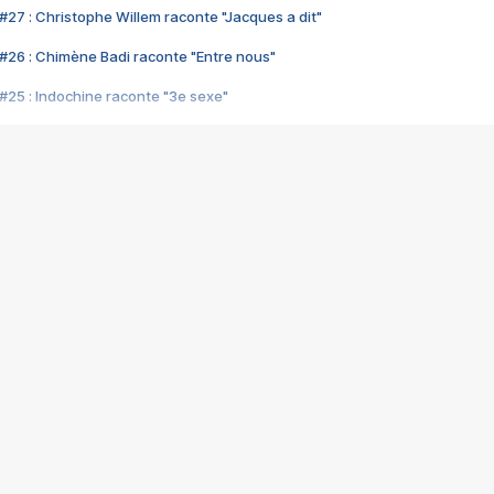
#27 : Christophe Willem raconte "Jacques a dit"
#26 : Chimène Badi raconte "Entre nous"
#25 : Indochine raconte "3e sexe"
#24 : Zaho raconte "C'est chelou"
#23 : Patrick Bruel raconte "Au café des délices"
#22 : Kyo raconte "Le chemin"
#21 : Nolwenn Leroy raconte "Cassé"
#20 : Patrick Hernandez raconte "Born to be alive"
#19 : Lorie raconte "Près de moi"
#18 : Michael Jones raconte "A nos actes manqués" (avec Jean-Jacque
#17 : Khaled raconte "Aïcha"
#16 : Corneille raconte "Parce qu'on vient de loin"
#15 : Indochine raconte "L'aventurier"