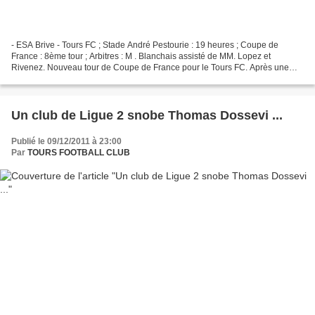
- ESA Brive - Tours FC ; Stade André Pestourie : 19 heures ; Coupe de
France : 8ème tour ; Arbitres : M . Blanchais assisté de MM. Lopez et
Rivenez. Nouveau tour de Coupe de France pour le Tours FC. Après une
qualification difficile du coté d'Avion, les...
Un club de Ligue 2 snobe Thomas Dossevi ...
Publié le 09/12/2011 à 23:00
Par
TOURS FOOTBALL CLUB