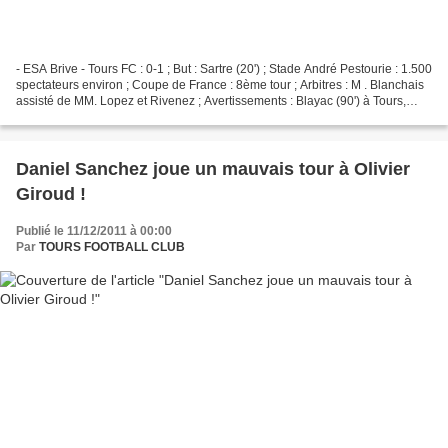
- ESA Brive - Tours FC : 0-1 ; But : Sartre (20') ; Stade André Pestourie : 1.500
spectateurs environ ; Coupe de France : 8ème tour ; Arbitres : M . Blanchais
assisté de MM. Lopez et Rivenez ; Avertissements : Blayac (90') à Tours,
Pinto (88') à Brive....
Daniel Sanchez joue un mauvais tour à Olivier
Giroud !
Publié le 11/12/2011 à 00:00
Par
TOURS FOOTBALL CLUB