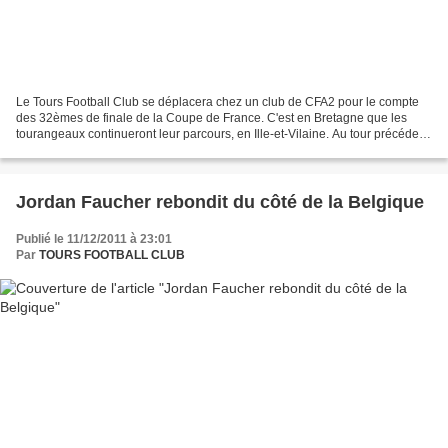
Le Tours Football Club se déplacera chez un club de CFA2 pour le compte
des 32èmes de finale de la Coupe de France. C'est en Bretagne que les
tourangeaux continueront leur parcours, en Ille-et-Vilaine. Au tour précédent,
Vitré a éliminé Les Sables-d'Olonne,...
Jordan Faucher rebondit du côté de la Belgique
Publié le 11/12/2011 à 23:01
Par
TOURS FOOTBALL CLUB