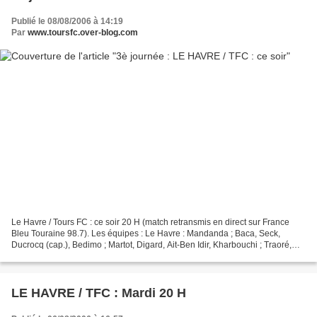
Publié le 08/08/2006 à 14:19
Par
www.toursfc.over-blog.com
Le Havre / Tours FC : ce soir 20 H (match retransmis en direct sur France
Bleu Touraine 98.7). Les équipes : Le Havre : Mandanda ; Baca, Seck,
Ducrocq (cap.), Bedimo ; Martot, Digard, Ait-Ben Idir, Kharbouchi ; Traoré,
Lesage. Remplaçants : Blondel, Gauvin,...
LE HAVRE / TFC : Mardi 20 H