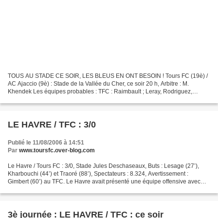
TOUS AU STADE CE SOIR, LES BLEUS EN ONT BESOIN ! Tours FC (19è) /
AC Ajaccio (9è) : Stade de la Vallée du Cher, ce soir 20 h, Arbitre : M.
Khendek Les équipes probables : TFC : Raimbault ; Leray, Rodriguez,
Tokéné, Maréval ; Carmona, Doukantié (cap.),...
LE HAVRE / TFC : 3/0
Publié le 11/08/2006 à 14:51
Par
www.toursfc.over-blog.com
Le Havre / Tours FC : 3/0, Stade Jules Deschaseaux, Buts : Lesage (27’),
Kharbouchi (44’) et Traoré (88’), Spectateurs : 8.324, Avertissement :
Gimbert (60’) au TFC. Le Havre avait présenté une équipe offensive avec
trois attaquants mais en première mi-temps,...
3è journée : LE HAVRE / TFC : ce soir