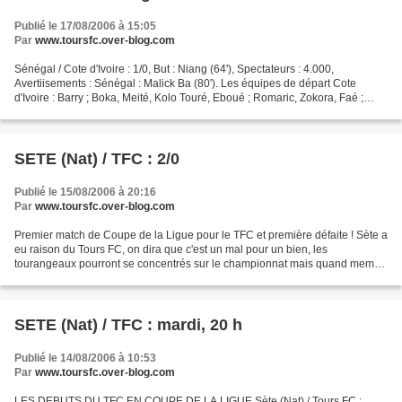
Publié le 17/08/2006 à 15:05
Par
www.toursfc.over-blog.com
Sénégal / Cote d'Ivoire : 1/0, But : Niang (64'), Spectateurs : 4.000,
Avertiisements : Sénégal : Malick Ba (80'). Les équipes de départ Cote
d'Ivoire : Barry ; Boka, Meité, Kolo Touré, Eboué ; Romaric, Zokora, Faé ;
Drogba, Dindane, Kader Keita. Sénégal...
SETE (Nat) / TFC : 2/0
Publié le 15/08/2006 à 20:16
Par
www.toursfc.over-blog.com
Premier match de Coupe de la Ligue pour le TFC et première défaite ! Sète a
eu raison du Tours FC, on dira que c'est un mal pour un bien, les
tourangeaux pourront se concentrés sur le championnat mais quand meme,
une défaite reste une défaite. Bonne chance...
SETE (Nat) / TFC : mardi, 20 h
Publié le 14/08/2006 à 10:53
Par
www.toursfc.over-blog.com
LES DEBUTS DU TFC EN COUPE DE LA LIGUE Sète (Nat) / Tours FC :