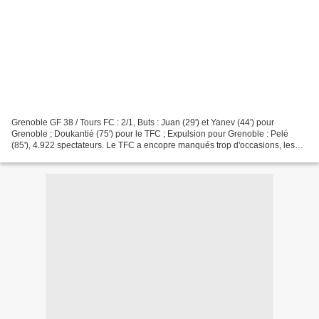
Grenoble GF 38 / Tours FC : 2/1, Buts : Juan (29') et Yanev (44') pour
Grenoble ; Doukantié (75') pour le TFC ; Expulsion pour Grenoble : Pelé
(85'), 4.922 spectateurs. Le TFC a encopre manqués trop d'occasions, les
Bleus s'en sont procurés plus que Grenoble,...