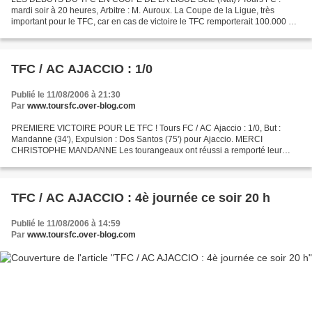
mardi soir à 20 heures, Arbitre : M. Auroux. La Coupe de la Ligue, très
important pour le TFC, car en cas de victoire le TFC remporterait 100.000 €,
puis 120.000 € en cas de victoire au second...
TFC / AC AJACCIO : 1/0
Publié le 11/08/2006 à 21:30
Par
www.toursfc.over-blog.com
PREMIERE VICTOIRE POUR LE TFC ! Tours FC / AC Ajaccio : 1/0, But :
Mandanne (34'), Expulsion : Dos Santos (75') pour Ajaccio. MERCI
CHRISTOPHE MANDANNE Les tourangeaux ont réussi a remporté leur
première victoire cette saison grace à un superbe but de...
TFC / AC AJACCIO : 4è journée ce soir 20 h
Publié le 11/08/2006 à 14:59
Par
www.toursfc.over-blog.com