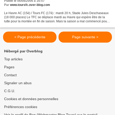
Publié le 06/08/2006 à 16:57
Par
www.toursfc.over-blog.com
Le Havre AC (15è) / Tours FC (17è) : mardi 20 h, Stade Jules Deschaseaux
(18 000 places) Le TFC se déplace mardi au Havre qui espère être de la
lutte pour la montée en fin de saison. Mais la saison a mal commencé pour
eux, dès la première journée à domicile,...
< Page précédente
Page suivante >
Hébergé par Overblog
Top articles
Pages
Contact
Signaler un abus
C.G.U.
Cookies et données personnelles
Préférences cookies
Voir le profil de Ben (Webmaster Blog Tours) sur le portail