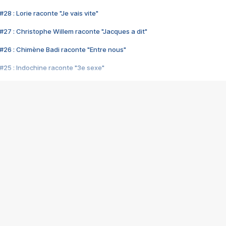
28 : Lorie raconte "Je vais vite"
#27 : Christophe Willem raconte "Jacques a dit"
#26 : Chimène Badi raconte "Entre nous"
#25 : Indochine raconte "3e sexe"
#24 : Zaho raconte "C'est chelou"
#23 : Patrick Bruel raconte "Au café des délices"
#22 : Kyo raconte "Le chemin"
#21 : Nolwenn Leroy raconte "Cassé"
#20 : Patrick Hernandez raconte "Born to be alive"
#19 : Lorie raconte "Près de moi"
#18 : Michael Jones raconte "A nos actes manqués" (avec Jean-Jacque
#17 : Khaled raconte "Aïcha"