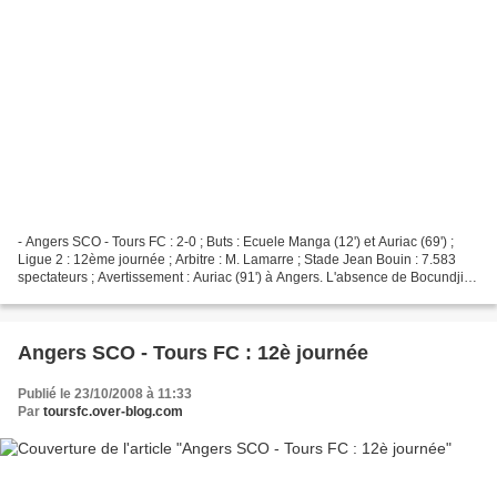
- Angers SCO - Tours FC : 2-0 ; Buts : Ecuele Manga (12') et Auriac (69') ;
Ligue 2 : 12ème journée ; Arbitre : M. Lamarre ; Stade Jean Bouin : 7.583
spectateurs ; Avertissement : Auriac (91') à Angers. L'absence de Bocundji
Ca n'est pas passée inaperçue...
Angers SCO - Tours FC : 12è journée
Publié le 23/10/2008 à 11:33
Par
toursfc.over-blog.com