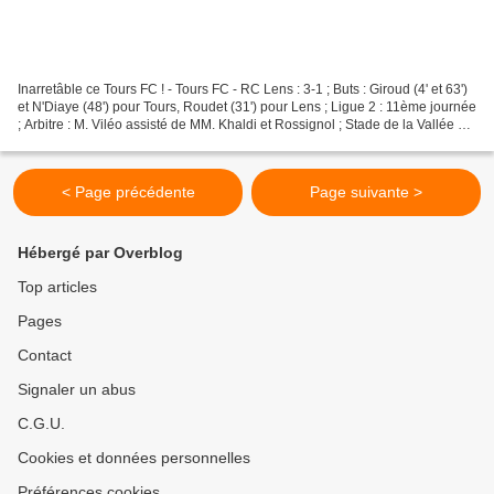
Inarretâble ce Tours FC ! - Tours FC - RC Lens : 3-1 ; Buts : Giroud (4' et 63')
et N'Diaye (48') pour Tours, Roudet (31') pour Lens ; Ligue 2 : 11ème journée
; Arbitre : M. Viléo assisté de MM. Khaldi et Rossignol ; Stade de la Vallée du
Cher : 12.696...
< Page précédente
Page suivante >
Hébergé par Overblog
Top articles
Pages
Contact
Signaler un abus
C.G.U.
Cookies et données personnelles
Préférences cookies