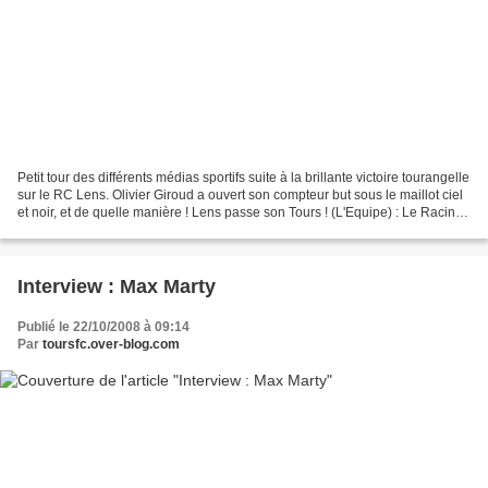
Petit tour des différents médias sportifs suite à la brillante victoire tourangelle
sur le RC Lens. Olivier Giroud a ouvert son compteur but sous le maillot ciel
et noir, et de quelle manière ! Lens passe son Tours ! (L'Equipe) : Le Racing
club de Lens,...
Interview : Max Marty
Publié le 22/10/2008 à 09:14
Par
toursfc.over-blog.com