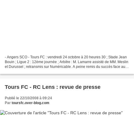
- Angers SCO - Tours FC : vendredi 24 octobre à 20 heures 30 ; Stade Jean
Bouin ; Ligue 2 : 12ème journée ; Arbitre : M. Lamarre assisté de MM. Meslin
et Durussel ; retransmis sur Numéricable. A peine remis du succès face aux
lensois que les tourangeaux...
Tours FC - RC Lens : revue de presse
Publié le 22/10/2008 à 09:24
Par
toursfc.over-blog.com