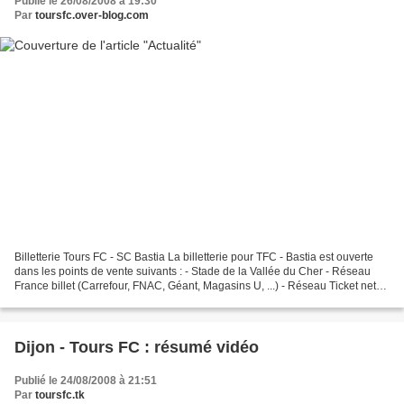
Publié le 26/08/2008 à 19:30
Par
toursfc.over-blog.com
Billetterie Tours FC - SC Bastia La billetterie pour TFC - Bastia est ouverte
dans les points de vente suivants : - Stade de la Vallée du Cher - Réseau
France billet (Carrefour, FNAC, Géant, Magasins U, ...) - Réseau Ticket net
(Auchan, Leclerc, Virgin,...
Dijon - Tours FC : résumé vidéo
Publié le 24/08/2008 à 21:51
Par
toursfc.tk