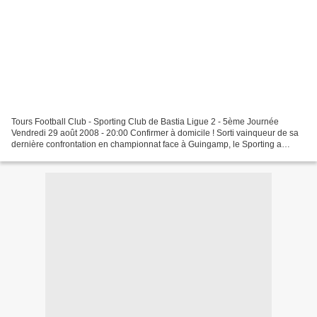
Tours Football Club - Sporting Club de Bastia Ligue 2 - 5ème Journée
Vendredi 29 août 2008 - 20:00 Confirmer à domicile ! Sorti vainqueur de sa
dernière confrontation en championnat face à Guingamp, le Sporting a
vendredi l’occasion d’accrocher le peloton...