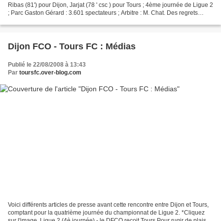
Ribas (81') pour Dijon, Jarjat (78 ' csc ) pour Tours ; 4ème journée de Ligue 2
; Parc Gaston Gérard : 3.601 spectateurs ; Arbitre : M. Chat. Des regrets
encore pour cette rencontre...
Dijon FCO - Tours FC : Médias
Publié le 22/08/2008 à 13:43
Par
toursfc.over-blog.com
Voici différents articles de presse avant cette rencontre entre Dijon et Tours,
comptant pour la quatrième journée du championnat de Ligue 2. *Cliquez
sur l'image. Ligue 2 (4è journée) - le DFCO reçoit Tours Pour rugir de plaisir -