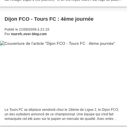
Stéphane, que vous...
Dijon FCO - Tours FC : 4ème journée
Publié le 21/08/2008 à 21:10
Par
toursfc.over-blog.com
Le Tours FC se déplace vendredi chez le 18ème de Ligue 2, le Dijon FCO,
un des outsiders annoncé de ce championnat. Une équipe qui s'est fait
remarquée cet été avec sur le papier un mercato de qualité. Avec entre
autres les arrivées d'un jeune espoir...