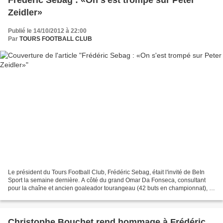
Frédéric Sebag : «On s'est trompé sur Peter
Zeidler»
Publié le 14/10/2012 à 22:00
Par
TOURS FOOTBALL CLUB
Le président du Tours Football Club, Frédéric Sebag, était l'invité de BeIn
Sport la semaine dernière. A côté du grand Omar Da Fonseca, consultant
pour la chaîne et ancien goaleador tourangeau (42 buts en championnat), le
président tourangeau est revenu...
Christophe Bouchet rend hommage à Frédéric