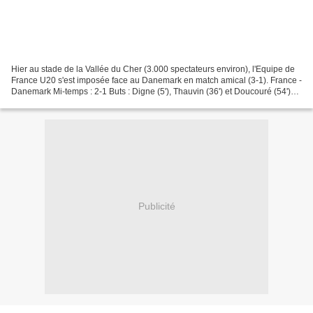
Hier au stade de la Vallée du Cher (3.000 spectateurs environ), l'Equipe de
France U20 s'est imposée face au Danemark en match amical (3-1). France -
Danemark Mi-temps : 2-1 Buts : Digne (5'), Thauvin (36') et Doucouré (54')
pour la France ; Brock-Madsen...
Publicité