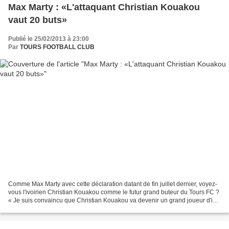
Max Marty : «L'attaquant Christian Kouakou
vaut 20 buts»
Publié le 25/02/2013 à 23:00
Par
TOURS FOOTBALL CLUB
Comme Max Marty avec cette déclaration datant de fin juillet dernier, voyez-
vous l'ivoirien Christian Kouakou comme le futur grand buteur du Tours FC ?
« Je suis convaincu que Christian Kouakou va devenir un grand joueur d'ici
une paire d'années. Il n'a...