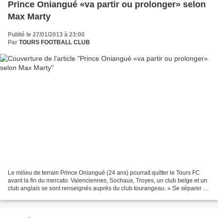
Prince Oniangué «va partir ou prolonger» selon
Max Marty
Publié le 27/01/2013 à 23:00
Par
TOURS FOOTBALL CLUB
Le milieu de terrain Prince Oniangué (24 ans) pourrait quitter le Tours FC
avant la fin du mercato. Valenciennes, Sochaux, Troyes, un club belge et un
club anglais se sont renseignés auprès du club tourangeau. « Se séparer de
Prince dès cet hiver comporterait...