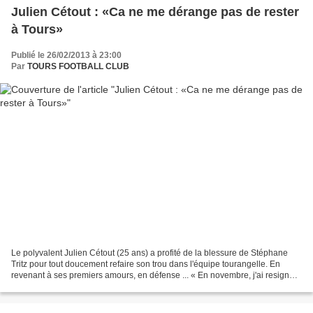
Julien Cétout : «Ca ne me dérange pas de rester
à Tours»
Publié le 26/02/2013 à 23:00
Par
TOURS FOOTBALL CLUB
Le polyvalent Julien Cétout (25 ans) a profité de la blessure de Stéphane
Tritz pour tout doucement refaire son trou dans l'équipe tourangelle. En
revenant à ses premiers amours, en défense ... « En novembre, j'ai resigné
pour un an avec une saison en...