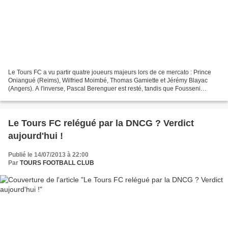
Le Tours FC a vu partir quatre joueurs majeurs lors de ce mercato : Prince
Oniangué (Reims), Wilfried Moimbé, Thomas Gamiette et Jérémy Blayac
(Angers). A l'inverse, Pascal Berenguer est resté, tandis que Fousseni
Diawara, Samuel Bouhours et Andy Delort...
Le Tours FC relégué par la DNCG ? Verdict
aujourd'hui !
Publié le 14/07/2013 à 22:00
Par
TOURS FOOTBALL CLUB