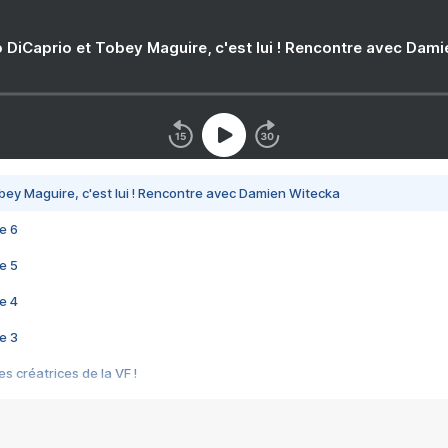
 DiCaprio et Tobey Maguire, c'est lui ! Rencontre avec Dam
bey Maguire, c'est lui ! Rencontre avec Damien Witecka
e 6
e 5
e 4
e 3
s créatrices de la VF !
e 2
e 1