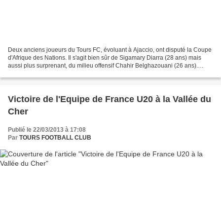
Deux anciens joueurs du Tours FC, évoluant à Ajaccio, ont disputé la Coupe
d'Afrique des Nations. Il s'agit bien sûr de Sigamary Diarra (28 ans) mais
aussi plus surprenant, du milieu offensif Chahir Belghazouani (26 ans).
Moribond à Tours en Ligue 2,...
Victoire de l'Equipe de France U20 à la Vallée du
Cher
Publié le 22/03/2013 à 17:08
Par
TOURS FOOTBALL CLUB