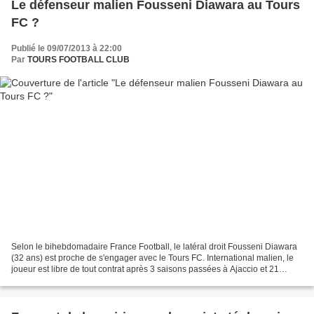
Le défenseur malien Fousseni Diawara au Tours
FC ?
Publié le 09/07/2013 à 22:00
Par
TOURS FOOTBALL CLUB
Selon le bihebdomadaire France Football, le latéral droit Fousseni Diawara
(32 ans) est proche de s'engager avec le Tours FC. International malien, le
joueur est libre de tout contrat après 3 saisons passées à Ajaccio et 21
matchs joués en Ligue 1 l'an...