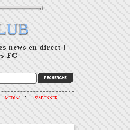
LUB
es news en direct !
rs FC
MÉDIAS
S'ABONNER