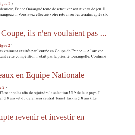
Ligue 2
)
 dernière, Prince Oniangué tente de retrouver son niveau de jeu. Il
rangeau ... Vous avez effectué votre retour sur les terrains après six
 Coupe, ils n'en voulaient pas ...
igue 2
)
as vraiment excités par l'entrée en Coupe de France ... A l'arrivée,
ant cette compétition n'était pas la priorité tourangelle. Confirmé
eaux en Equipe Nationale
e 2
)
tre appelés afin de rejoindre la sélection U19 de leur pays. Il
er (18 ans) et du défenseur central Temel Taskin (18 ans). Le
te revenir et investir en