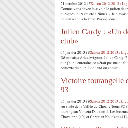
21 octobre 2012 ( #
Saison 2012-2013 : Lig
Comme vous devez le savoir, le milieu de te
quelques jours cet été à Nîmes. « Je n’avais 
ne sentais plus la force. Physiquement...
Julien Cardy : «Un d
club»
04 janvier 2013 ( #
Saison 2012-2013 : Lig
Désormais à Arles Avignon, Julien Cardy (31
que j'ai pu entendre, ce n'était pas ma quali
contexte du club. Et quand on choisit...
Victoire tourangelle
93
06 janvier 2013 ( #
Saison 2012-2013 : Lig
Au stade de la Vallée du Cher, le Tours FC s'
tourangeau Vincent Doukantié. Les buteur
Chavalerin (40') et Christian Kouakou (41')..