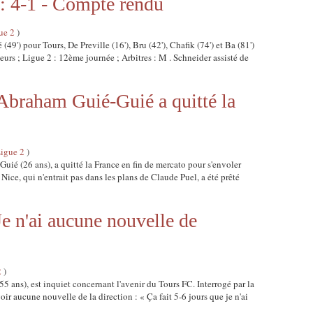
 : 4-1 - Compte rendu
ue 2
)
 (49') pour Tours, De Preville (16'), Bru (42'), Chafik (74') et Ba (81')
eurs ; Ligue 2 : 12ème journée ; Arbitres : M . Schneider assisté de
Abraham Guié-Guié a quitté la
Ligue 2
)
ié (26 ans), a quitté la France en fin de mercato pour s'envoler
 Nice, qui n'entrait pas dans les plans de Claude Puel, a été prêté
Je n'ai aucune nouvelle de
2
)
5 ans), est inquiet concernant l'avenir du Tours FC. Interrogé par la
ir aucune nouvelle de la direction : « Ça fait 5-6 jours que je n'ai