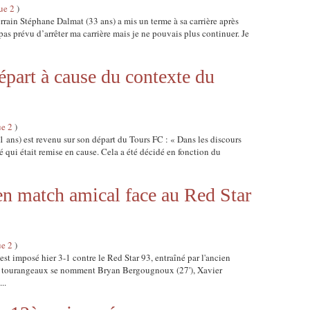
ue 2
)
rrain Stéphane Dalmat (33 ans) a mis un terme à sa carrière après
pas prévu d’arrêter ma carrière mais je ne pouvais plus continuer. Je
épart à cause du contexte du
ue 2
)
 ans) est revenu sur son départ du Tours FC : « Dans les discours
té qui était remise en cause. Cela a été décidé en fonction du
 en match amical face au Red Star
ue 2
)
est imposé hier 3-1 contre le Red Star 93, entraîné par l'ancien
s tourangeaux se nomment Bryan Bergougnoux (27'), Xavier
..