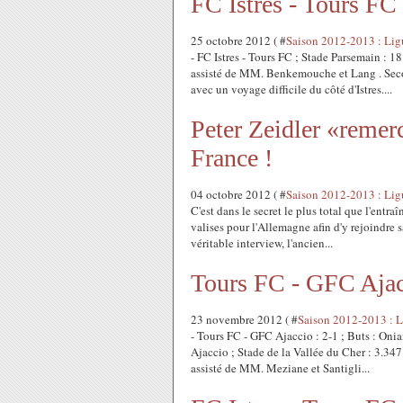
FC Istres - Tours FC
25 octobre 2012 ( #
Saison 2012-2013 : Lig
- FC Istres - Tours FC ; Stade Parsemain : 1
assisté de MM. Benkemouche et Lang . Seco
avec un voyage difficile du côté d'Istres....
Peter Zeidler «remerc
France !
04 octobre 2012 ( #
Saison 2012-2013 : Lig
C'est dans le secret le plus total que l'entraî
valises pour l'Allemagne afin d'y rejoindre s
véritable interview, l'ancien...
Tours FC - GFC Ajac
23 novembre 2012 ( #
Saison 2012-2013 : L
- Tours FC - GFC Ajaccio : 2-1 ; Buts : Oni
Ajaccio ; Stade de la Vallée du Cher : 3.347
assisté de MM. Meziane et Santigli...