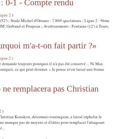
: 0-1 - Compte rendu
Ligue 2
)
(52') ; Stade Michel d'Ornano : 7.869 spectateurs ; Ligue 2 : 9ème
 MM. Gerbaud et Poupeau ; Avertissements : Fontaine (12') à Tours,
quoi m'a-t-on fait partir ?»
Ligue 2
)
e demande toujours pourquoi il n'a pas été conservé ... Ni Max
ourquoi, ce qui peut étonner. « Je pense avoir laissé une bonne
 ne remplacera pas Christian
2
)
hristian Kouakou, désormais tourangeau, a laissé orphelin le
ne manque pas de moyens et d'idées pour remplacer l'attaquant
t...