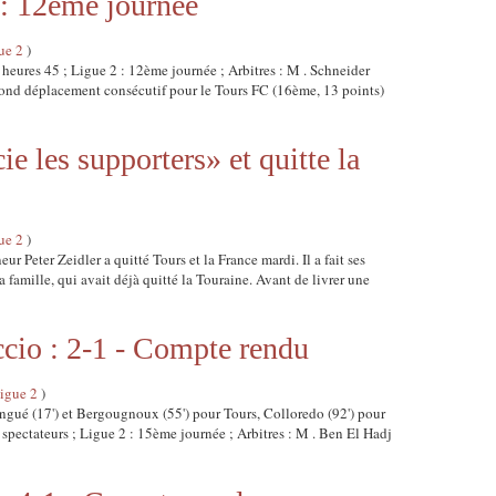
 : 12ème journée
ue 2
)
8 heures 45 ; Ligue 2 : 12ème journée ; Arbitres : M . Schneider
nd déplacement consécutif pour le Tours FC (16ème, 13 points)
ie les supporters» et quitte la
ue 2
)
neur Peter Zeidler a quitté Tours et la France mardi. Il a fait ses
a famille, qui avait déjà quitté la Touraine. Avant de livrer une
cio : 2-1 - Compte rendu
igue 2
)
angué (17') et Bergougnoux (55') pour Tours, Colloredo (92') pour
 spectateurs ; Ligue 2 : 15ème journée ; Arbitres : M . Ben El Hadj