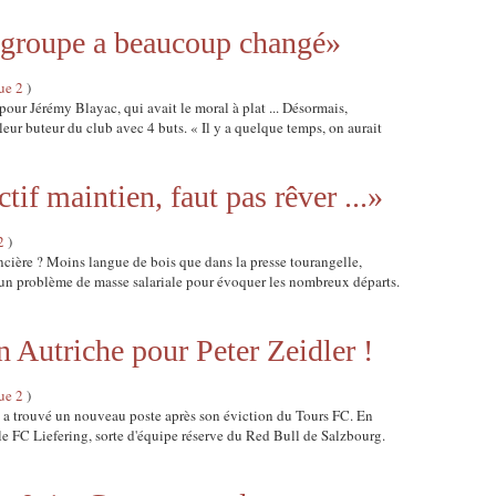
 groupe a beaucoup changé»
ue 2
)
t pour Jérémy Blayac, qui avait le moral à plat ... Désormais,
illeur buteur du club avec 4 buts. « Il y a quelque temps, on aurait
tif maintien, faut pas rêver ...»
2
)
ancière ? Moins langue de bois que dans la presse tourangelle,
é un problème de masse salariale pour évoquer les nombreux départs.
 Autriche pour Peter Zeidler !
ue 2
)
) a trouvé un nouveau poste après son éviction du Tours FC. En
 le FC Liefering, sorte d'équipe réserve du Red Bull de Salzbourg.