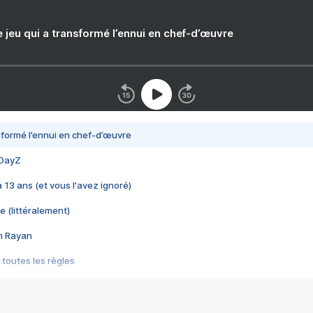
e jeu qui a transformé l’ennui en chef-d’œuvre
nsformé l’ennui en chef-d’œuvre
 DayZ
 a 13 ans (et vous l'avez ignoré)
e (littéralement)
im Rayan
 toutes les règles
s les jeux vidéo
us choquant de Rockstar ? - Le scandale BULLY