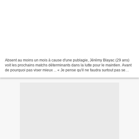
Absent au moins un mois à cause d'une publagie, Jérémy Blayac (29 ans)
voit les prochains matchs déterminants dans la lutte pour le maintien. Avant
de pourquoi pas viser mieux ... « Je pense qu'il ne faudra surtout pas se
coller le nez sur le classement,...