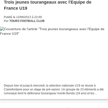
Trois jeunes tourangeaux avec l'Equipe de
France U19
Publié le 12/08/2013 à 22:00
Par
TOURS FOOTBALL CLUB
Depuis hier et jusqu'à mercredi, la sélection nationale U19 se réunie à
Clairefontaine pour un stage de pré-saison. Un groupe de 23 éléments a été
convoqué dont le défenseur tourangeau Vumbi Bundu (18 ans) et les
attaquants Saif-Eddine Khaoui (18 ans)...