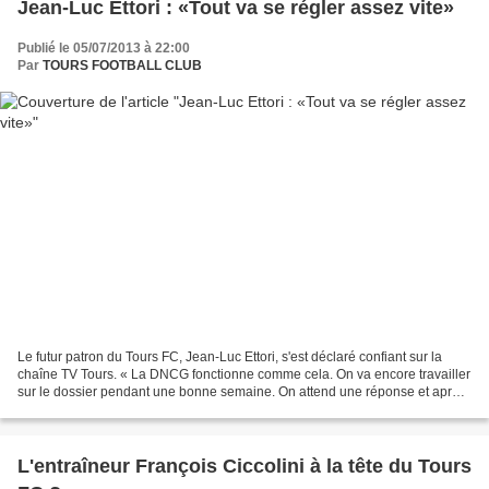
Jean-Luc Ettori : «Tout va se régler assez vite»
Publié le 05/07/2013 à 22:00
Par
TOURS FOOTBALL CLUB
Le futur patron du Tours FC, Jean-Luc Ettori, s'est déclaré confiant sur la
chaîne TV Tours. « La DNCG fonctionne comme cela. On va encore travailler
sur le dossier pendant une bonne semaine. On attend une réponse et après
on verra, mais ça ne nous empêche...
L'entraîneur François Ciccolini à la tête du Tours