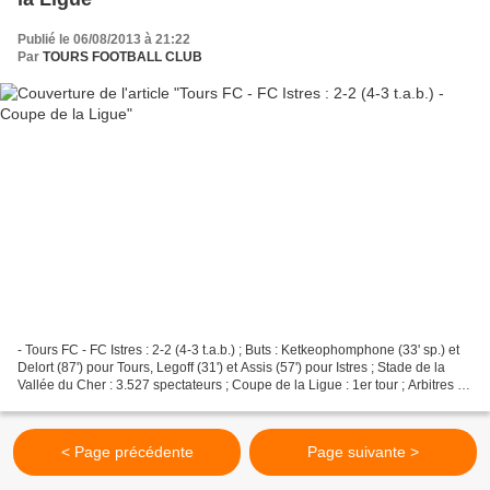
Publié le 06/08/2013 à 21:22
Par
TOURS FOOTBALL CLUB
- Tours FC - FC Istres : 2-2 (4-3 t.a.b.) ; Buts : Ketkeophomphone (33' sp.) et
Delort (87') pour Tours, Legoff (31') et Assis (57') pour Istres ; Stade de la
Vallée du Cher : 3.527 spectateurs ; Coupe de la Ligue : 1er tour ; Arbitres :
M . Guillard...
< Page précédente
Page suivante >