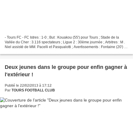
- Tours FC - FC Istres : 1-0 ; But : Kouakou (55') pour Tours ; Stade de la
Vallée du Cher : 3.116 spectateurs ; Ligue 2 : 30ème journée ; Arbitres : M .
Niel assisté de MM. Pacelli et Pasqualotti ; Avertissements : Fontaine (20') à
Tours, Sainati (38')...
Deux jeunes dans le groupe pour enfin gagner à
l'extérieur !
Publié le 22/02/2013 à 17:12
Par
TOURS FOOTBALL CLUB