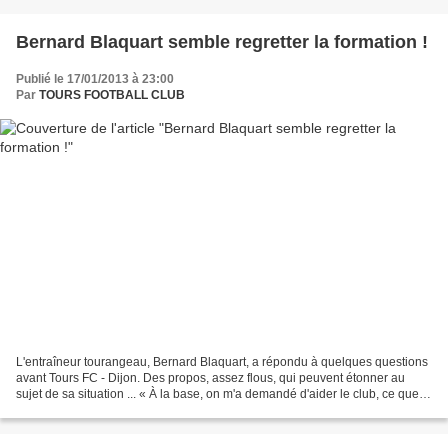
Bernard Blaquart semble regretter la formation !
Publié le 17/01/2013 à 23:00
Par
TOURS FOOTBALL CLUB
L'entraîneur tourangeau, Bernard Blaquart, a répondu à quelques questions
avant Tours FC - Dijon. Des propos, assez flous, qui peuvent étonner au
sujet de sa situation ... « À la base, on m'a demandé d'aider le club, ce que
j'ai accepté volontiers. Ce...