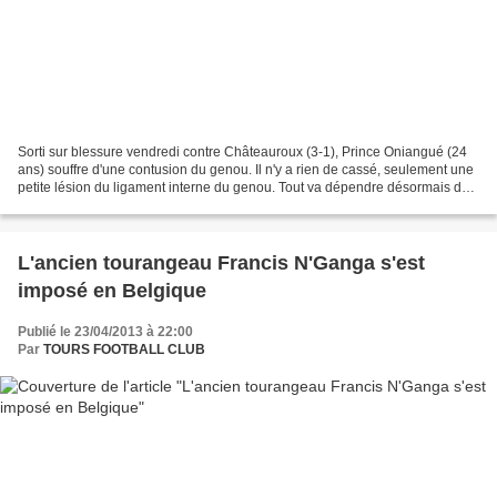
Sorti sur blessure vendredi contre Châteauroux (3-1), Prince Oniangué (24
ans) souffre d'une contusion du genou. Il n'y a rien de cassé, seulement une
petite lésion du ligament interne du genou. Tout va dépendre désormais de
l'évolution de sa blessure....
L'ancien tourangeau Francis N'Ganga s'est
imposé en Belgique
Publié le 23/04/2013 à 22:00
Par
TOURS FOOTBALL CLUB