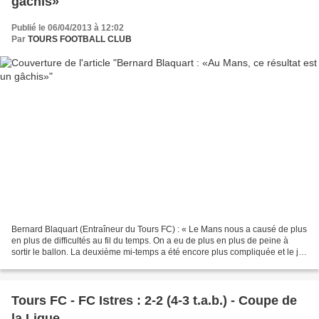
gâchis»
Publié le 06/04/2013 à 12:02
Par
TOURS FOOTBALL CLUB
Bernard Blaquart (Entraîneur du Tours FC) : « Le Mans nous a causé de plus
en plus de difficultés au fil du temps. On a eu de plus en plus de peine à
sortir le ballon. La deuxième mi-temps a été encore plus compliquée et le joli
but de Mendes a récompensé...
Tours FC - FC Istres : 2-2 (4-3 t.a.b.) - Coupe de
la Ligue