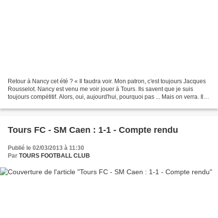
Retour à Nancy cet été ? « Il faudra voir. Mon patron, c'est toujours Jacques
Rousselot. Nancy est venu me voir jouer à Tours. Ils savent que je suis
toujours compétitif. Alors, oui, aujourd'hui, pourquoi pas ... Mais on verra. Il
faut déjà que Nancy...
Tours FC - SM Caen : 1-1 - Compte rendu
Publié le 02/03/2013 à 11:30
Par
TOURS FOOTBALL CLUB