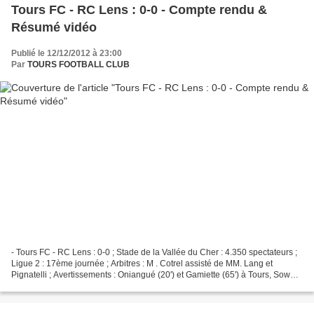
Tours FC - RC Lens : 0-0 - Compte rendu &
Résumé vidéo
Publié le 12/12/2012 à 23:00
Par
TOURS FOOTBALL CLUB
- Tours FC - RC Lens : 0-0 ; Stade de la Vallée du Cher : 4.350 spectateurs ;
Ligue 2 : 17ème journée ; Arbitres : M . Cotrel assisté de MM. Lang et
Pignatelli ; Avertissements : Oniangué (20') et Gamiette (65') à Tours, Sow
(44'), Baal (51') et Demont...